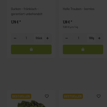
Gurken - fränkisch -
Helle Trauben - kernlos
garantiert unbehandelt
1,79 €
*
1,19 €
*
11,90 € pro 1 kg
Stück
100g
BESTSELLER
BESTSELLER