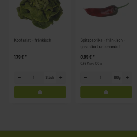
Kopfsalat - fränkisch
Spitzpaprika - fränkisch -
garantiert unbehandelt
1,79 €
*
0,99 €
*
0,99 € pro 100 g
Stück
100g