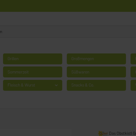
Grillen
Großmengen
Sommerzeit
Süßwaren
Fleisch & Wurst
Snacks & Co.
Das Obstkistl 