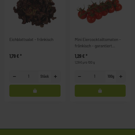
Eichblattsalat - fränkisch
Mini Eiercocktailtomaten -
fränkisch - garantiert
unbehandelt
1,79 €
*
1,29 €
*
1,29 € pro 100 g
Stück
100g