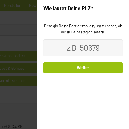
Hersteller
News
Registrieren
Kontakt
Newsletter
Wie lautet Deine PLZ?
Bitte gib Deine Postleitzahl ein, um zu sehen, ob
0
Login
wir in Deine Region liefern.
Haushaltsartikel
Kühlprodukte
Weiter
Obst & Gemüse
Milchprodukte & Käse
Vorratskammer
Cerealien
GmbH & Co. KG