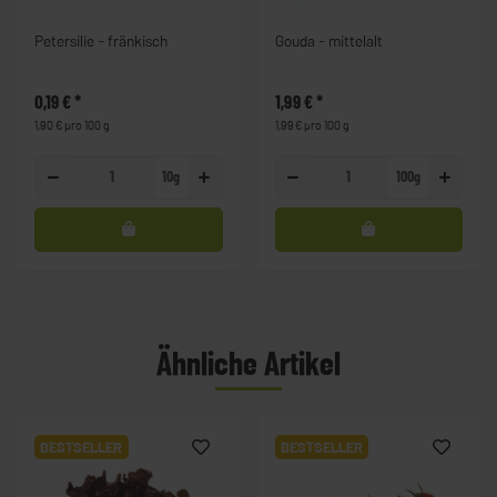
Petersilie - fränkisch
Gouda - mittelalt
0,19 €
*
1,99 €
*
1,90 € pro 100 g
1,99 € pro 100 g
10g
100g
Ähnliche Artikel
BESTSELLER
BESTSELLER