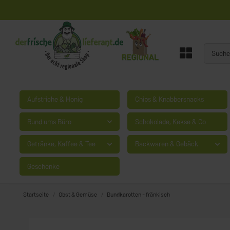
Aufstriche & Honig
Chips & Knabbersnacks
Rund ums Büro
Schokolade, Kekse & Co
Getränke, Kaffee & Tee
Backwaren & Gebäck
Geschenke
Startseite
Obst & Gemüse
Bundkarotten - fränkisch