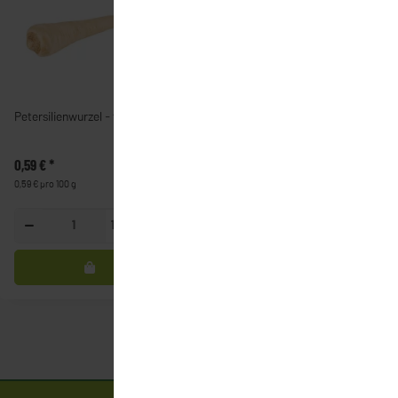
Petersilienwurzel - fränkisch
Meerrettich
0,59 €
*
1,99 €
*
0,59 € pro 100 g
1,99 € pro 100 g
100g
100g