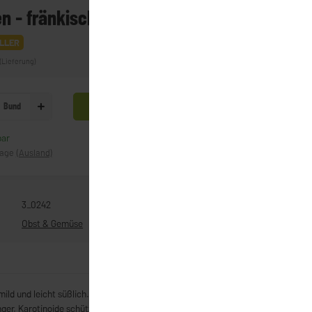
n - fränkisch
LLER
(Lieferung)
Bund
In den Warenkorb
bar
Frage zum Artikel
tage
(Ausland)
3_0242
Obst & Gemüse
ild und leicht süßlich. Eigenschaften: Vitamine A und C machen
ger. Karotinoide schützen die Zellen.