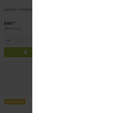
Zucchini - fränkisch
Haushaltszwiebel
0,49 €
*
1,25 €
*
4,90 € pro 1 kg
2,50 € pro 1 kg
100g
500g
BESTSELLER
BESTSELLER