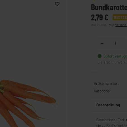
Bundkarotte
2,79 €
BESTSE
inkl. 7% USt. , zzgl.
Versand
Sofort verfüg
Lieferzeit:
0 Werk
Artikelnummer:
Kategorie:
Beschreibung
Geschmack: Zart, m
sie zu Radikalenfän