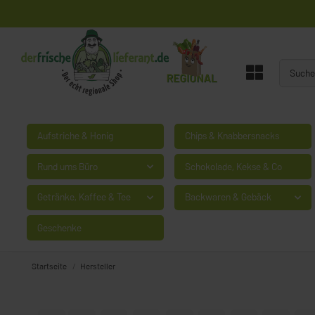
Aufstriche & Honig
Chips & Knabbersnacks
Rund ums Büro
Schokolade, Kekse & Co
Getränke, Kaffee & Tee
Backwaren & Gebäck
Geschenke
Startseite
Hersteller