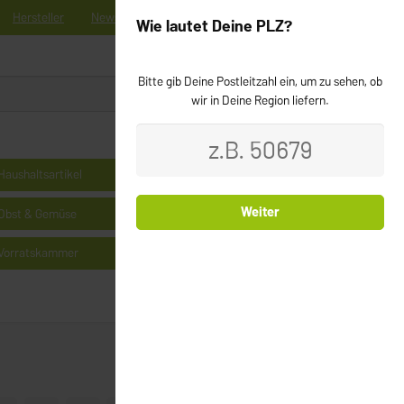
Hersteller
News
Registrieren
Kontakt
Newsletter
Wie lautet Deine PLZ?
Bitte gib Deine Postleitzahl ein, um zu sehen, ob
0
Login
wir in Deine Region liefern.
Haushaltsartikel
Kühlprodukte
Weiter
Obst & Gemüse
Milchprodukte & Käse
Vorratskammer
Cerealien