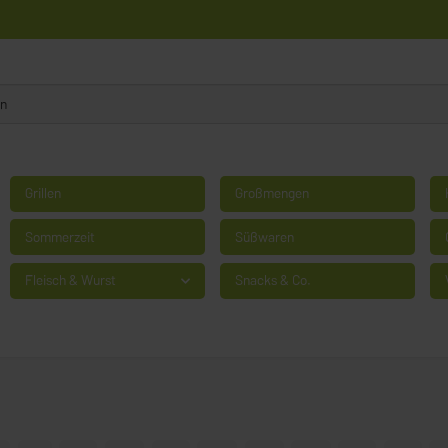
Grillen
Großmengen
Sommerzeit
Süßwaren
Fleisch & Wurst
Snacks & Co.