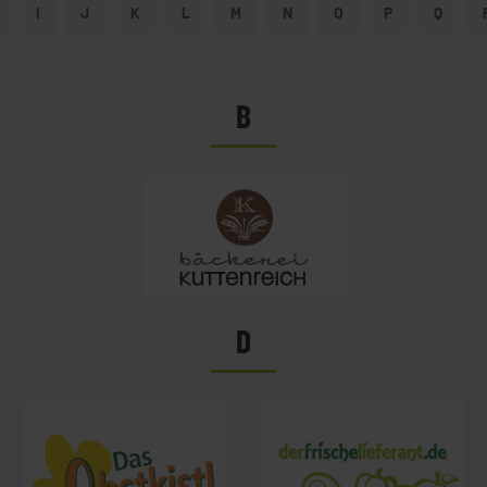
I
J
K
L
M
N
O
P
Q
B
D