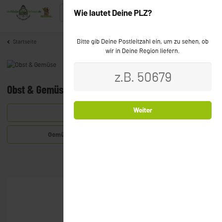
Wie lautet Deine PLZ?
Bitte gib Deine Postleitzahl ein, um zu sehen, ob
Startseite
wir in Deine Region liefern.
Obst & Gemüse
Weiter
Obst
Gemüse & Kräuter
Artikel 1 - 20 von 152
BESTSELLER