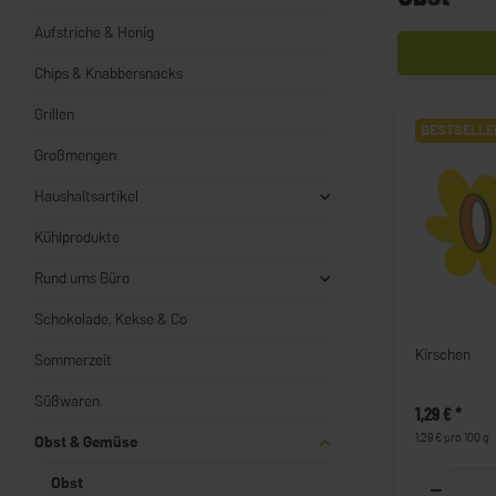
Aufstriche & Honig
Chips & Knabbersnacks
Grillen
BESTSELLE
Großmengen
Haushaltsartikel
Kühlprodukte
Rund ums Büro
Schokolade, Kekse & Co
Kirschen
Sommerzeit
Süßwaren
1,29 €
*
1,29 € pro 100 g
Obst & Gemüse
Obst