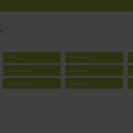
Grillen
Großmengen
Sommerzeit
Süßwaren
Fleisch & Wurst
Snacks & Co.