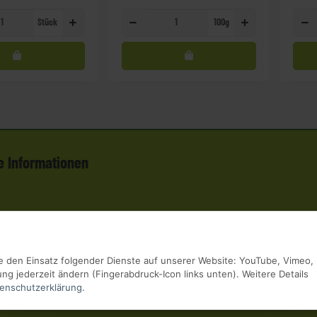
Stück
100g
e Informationen
Sie den Einsatz folgender Dienste auf unserer Website: YouTube, Vimeo,
g jederzeit ändern (Fingerabdruck-Icon links unten). Weitere Details
enschutzerklärung
.