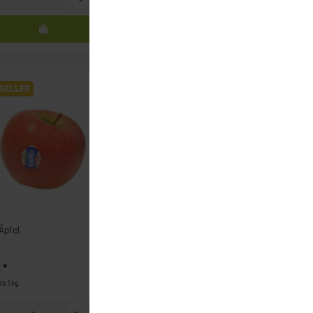
SELLER
BESTSELLER
Äpfel
BIO Äpfel - verschiedene Sorten
€
*
5,99 €
*
ro 1 kg
5,99 € pro 1 kg