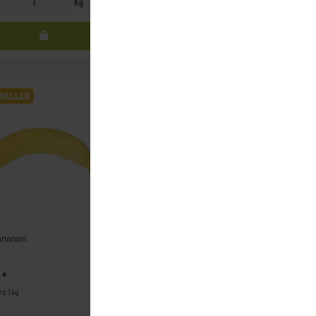
Kg
Kg
SELLER
BESTSELLER
ananen
Kiwi
€
*
1,49 €
*
ro 1 kg