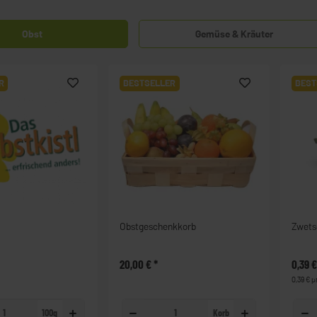
Obst
Gemüse & Kräuter
R
BESTSELLER
BEST
Obstgeschenkkorb
Zwets
20,00 €
*
0,39 
0,39 € p
100g
Korb