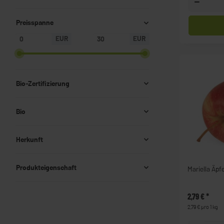
Preisspanne
EUR
EUR
Bio-Zertifizierung
Bio
Herkunft
Produkteigenschaft
Mariella Äpfe
2,79 €
*
2,79 € pro 1 kg