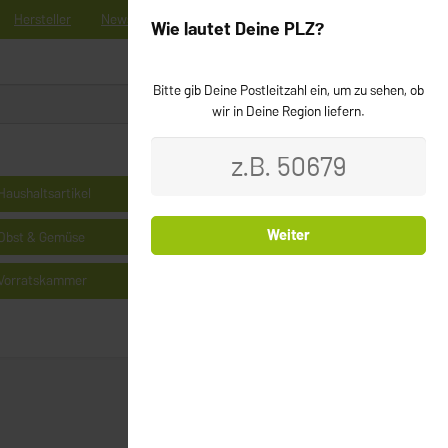
Hersteller
News
Registrieren
Kontakt
Newsletter
Wie lautet Deine PLZ?
Bitte gib Deine Postleitzahl ein, um zu sehen, ob
0
Login
wir in Deine Region liefern.
Haushaltsartikel
Kühlprodukte
Weiter
Obst & Gemüse
Milchprodukte & Käse
Vorratskammer
Cerealien