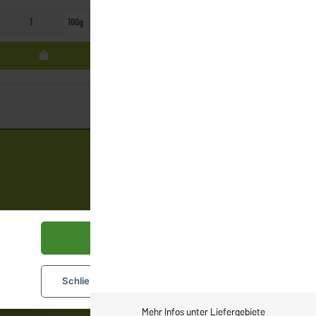
100g
Schale
Alle akzeptieren
Schließen
Konfigurieren
Mehr Infos unter
Liefergebiete