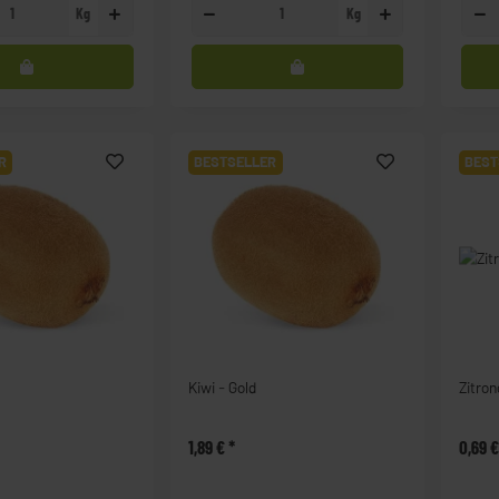
Kg
Kg
R
BESTSELLER
BEST
Kiwi - Gold
Zitron
1,89 €
*
0,69 