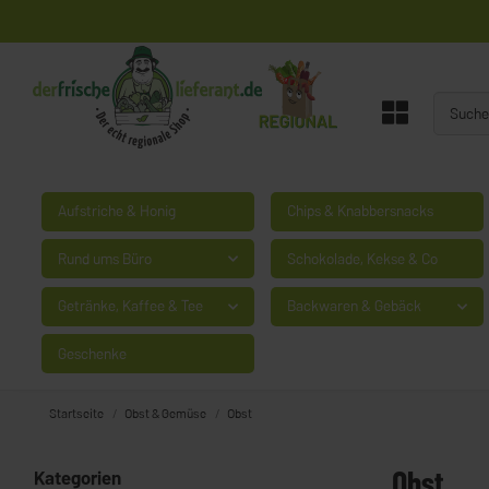
Aufstriche & Honig
Chips & Knabbersnacks
Rund ums Büro
Schokolade, Kekse & Co
Getränke, Kaffee & Tee
Backwaren & Gebäck
Geschenke
Startseite
Obst & Gemüse
Obst
Obst
Kategorien