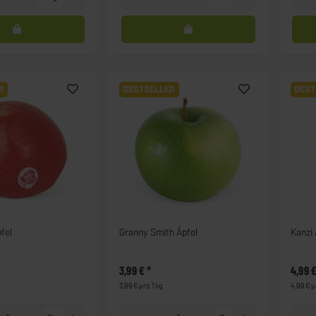
R
BESTSELLER
BEST
fel
Granny Smith Äpfel
Kanzi 
3,99 €
*
4,99 
3,99 € pro 1 kg
4,99 € p