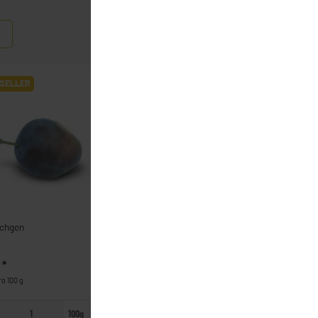
Filter
SELLER
BESTSELLER
chgen
Jazz Äpfel
€
*
4,99 €
*
ro 100 g
4,99 € pro 1 kg
100g
Kg