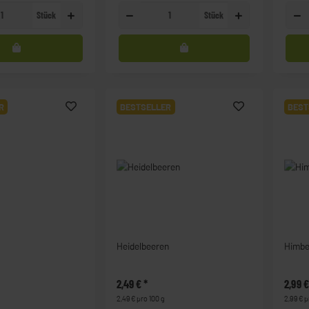
Stück
Stück
R
BESTSELLER
BEST
Heidelbeeren
Himbe
2,49 €
*
2,99 
2,49 € pro 100 g
2,99 € p