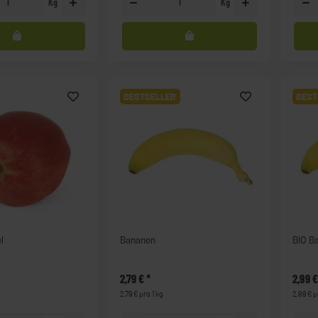
Kg
Kg
BESTSELLER
BEST
l
Bananen
BIO B
2,79 €
*
2,99 
2,79 € pro 1 kg
2,99 € p