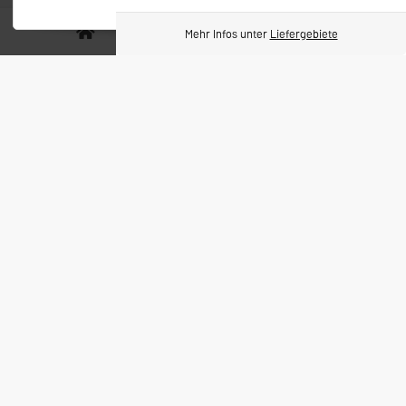
Packung
Packung
0
Mehr Infos unter
Liefergebiete
Barilla Girandole No. 34 (500g)
Barilla Maccheroni No. 44
(500g)
2,19 €
*
2,19 €
*
Packung
Packung