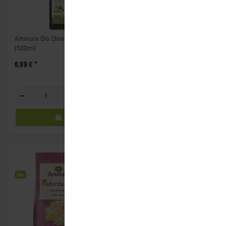
Alnatura Bio Olivenöl nativ
Alnatura Bio Pesto Arrabiata
(500ml)
(130g)
6,99 €
*
3,59 €
*
Flasche
Glas
Bio
Bio