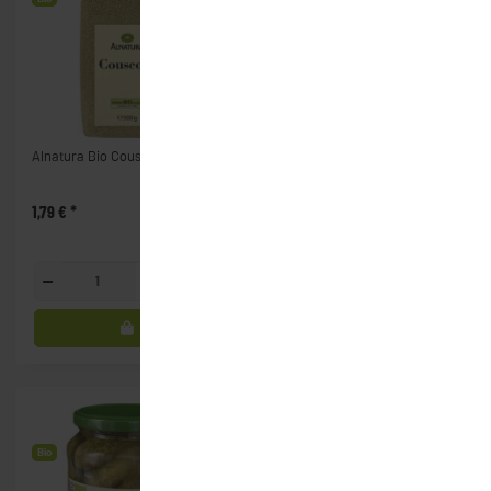
Alnatura Bio Couscous (500g)
Alnatura Bio Erbsen &
Karotten (340g)
1,79 €
*
1,79 €
*
Packung
Glas
Bio
Bio