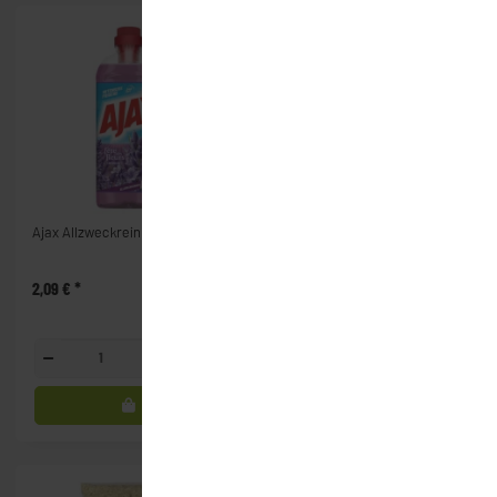
Bio
Ajax Allzweckreiniger (1l)
Alnatura Bio Brat Olivenöl
(750ml)
2,09 €
*
11,59 €
*
Flasche
Glasfl.