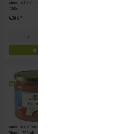
Alnatura Bio Sesamöl - nativ
Alnatura Bio Tomaten Stücke
(250ml)
(400g)
4,39 €
*
1,39 €
*
Glasfl.
Dose
Bio
Alnatura Bio Tomatensauce
Balsamico Bianco Creme
Ricotta (350ml)
(250ml)