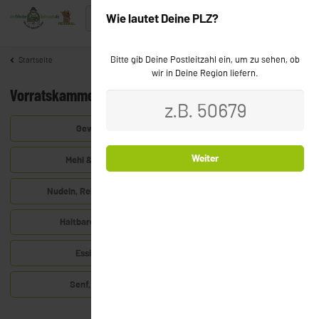
Wie lautet Deine PLZ?
Bitte gib Deine Postleitzahl ein, um zu sehen, ob
Startseite
wir in Deine Region liefern.
Vorratskammer
Gewürze & Co.
Weiter
Mehl & Backzutaten
Nudeln, Reis & Eingemachtes
Haltbares & Konserven
Essig, Öle & Co.
Senf, Soßen & Co.