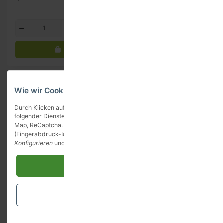
Packung
Packung
Wie wir Cookies & Co nutzen
Durch Klicken auf „Alle akzeptieren“ gestatten Sie den Einsatz
folgender Dienste auf unserer Website: YouTube, Vimeo, Google
Map, ReCaptcha. Sie können die Einstellung jederzeit ändern
(Fingerabdruck-Icon links unten). Weitere Details finden Sie unte
Konfigurieren
und in unserer
Datenschutzerklärung
.
Alle akzeptieren
Barilla Fettuccine (500g)
Barilla Fusilli No. 98 (500g)
Schließen
2,69 €
*
2,19 €
*
Filter
Konfigurieren