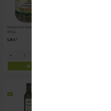
Alnatura Bio Gewürzgurken
Alnatura Bio Leinöl - nativ
(670g)
(250ml)
4,19 €
*
2,69 €
*
Glas
Glasfl.
Bio
Bio