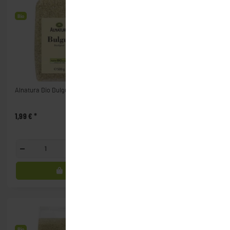
Bio
Bio
Alnatura Bio Bulgur (500g)
Alnatura Bio Condimento
Bianco (500ml)
1,99 €
*
3,49 €
*
Packung
Glasfl.
Bio
Bio