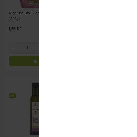
Alnatura Bio Puderzucker
Alnatura Bio Risottoreis (500g)
(200g)
1,89 €
*
2,99 €
*
Packung
Packung
Bio
Bio