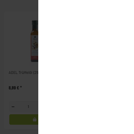
Artikel 1 - 20 von 169
ABEL Trüffelöl (250ml)
Aceto Balsamico di Modena
(0,5L) white
8,89 €
*
4,40 €
*
8,80 € pro 1 l
Glasfl.
Flasche