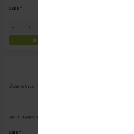
3,29 €
*
3,29 €
*
Glas
Flasche
Barilla Capellini No. 1 (500g)
Barilla Farfalle Collezione
(500g)
2,19 €
*
2,69 €
*