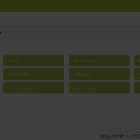
Grillen
Großmengen
Sommerzeit
Süßwaren
Fleisch & Wurst
Snacks & Co.
Getränke Hörl