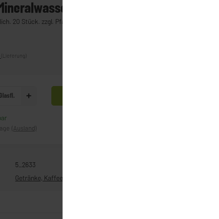
ineralwasser spritzig (0,5l)
ich. 20 Stück. zzgl. Pfand Träger
d
(Lieferung)
Glasfl.
In den Warenkorb
bar
Frage zum Artikel
tage
(Ausland)
5_2633
Getränke, Kaffee & Tee