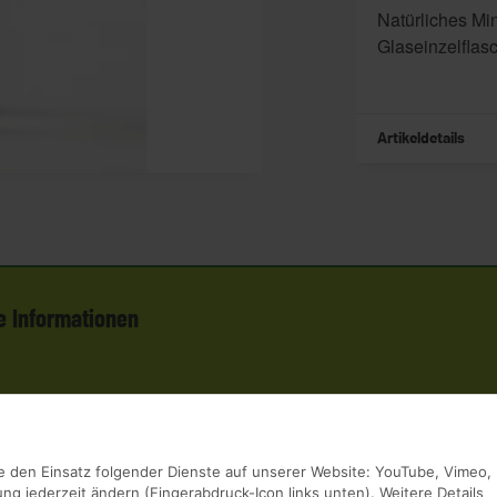
Natürliches Mi
Glaseinzelflas
Artikeldetails
e Informationen
Sie den Einsatz folgender Dienste auf unserer Website: YouTube, Vimeo,
g jederzeit ändern (Fingerabdruck-Icon links unten). Weitere Details