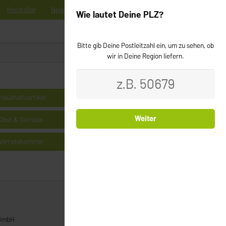
Hersteller
News
Registrieren
Kontakt
Newsletter
Wie lautet Deine PLZ?
Bitte gib Deine Postleitzahl ein, um zu sehen, ob
0
Login
wir in Deine Region liefern.
Haushaltsartikel
Kühlprodukte
Weiter
Obst & Gemüse
Milchprodukte & Käse
Vorratskammer
Cerealien
 GmbH