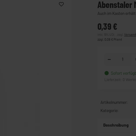
Abenstaler M
Auch im Kasten erhältl
0,39 €
inkl. 19% USt. , zzgl.
Versan
zzgl. 0,08 € Pfand
Sofort verfüg
Lieferzeit:
0 Werk
Artikelnummer:
Kategorie:
Beschreibung