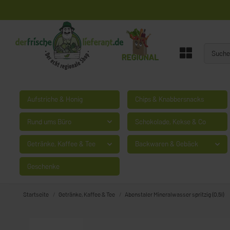
Aufstriche & Honig
Chips & Knabbersnacks
Rund ums Büro
Schokolade, Kekse & Co
Getränke, Kaffee & Tee
Backwaren & Gebäck
Geschenke
Startseite
Getränke, Kaffee & Tee
Abenstaler Mineralwasser spritzig (0,5l)