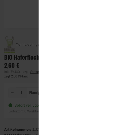
Mein Lieblingsglas
BIO Haferflocken (Mein Lieblingsglas) (380g)
2,60 €
inkl. 7% USt. , zzgl.
Versand
(Lieferung)
zzgl. 2,00 € Pfand
Pfandglas
In den Warenkorb
Sofort verfügbar
Frage zum Artikel
Lieferzeit:
0 Werktage
(Ausland)
Artikelnummer:
3_0763