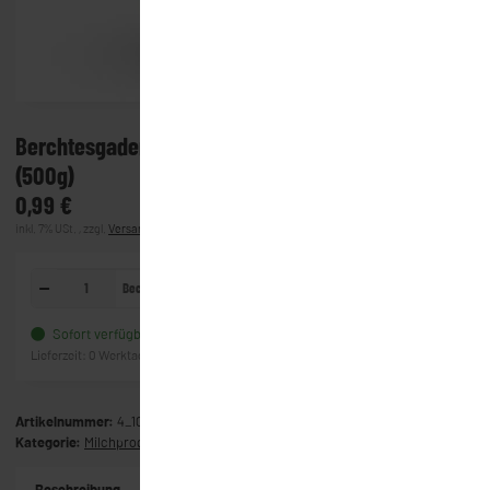
Berchtesgadener Land Buttermilch 1% frisch
(500g)
0,99 €
inkl. 7% USt. , zzgl.
Versand
(Lieferung)
Becher
In den Warenkorb
Sofort verfügbar
Frage zum Artikel
Lieferzeit:
0 Werktage
(Ausland)
Artikelnummer:
4_1091
Kategorie:
Milchprodukte & Käse
Beschreibung