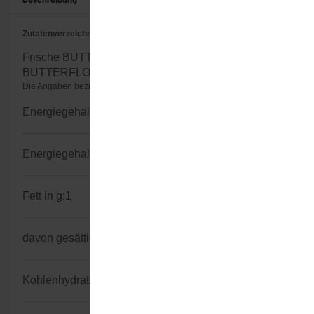
Zutatenverzeichnis
Frische BUTTERMILCH mit feinen
BUTTERFLOCKEN, enthält höchstens 1 % Fett.
Die Angaben beziehen sich auf 100g/100ml (Herstellerangaben)
Energiegehalt kJ:
185
Energiegehalt kcal:
44
Fett in g:
1
davon gesättigte Fettsäuren in g:
0,7
Kohlenhydratgehalt in g:
4,5