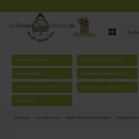
Aufstriche & Honig
Chips & Knabbersnacks
Rund ums Büro
Schokolade, Kekse & Co
Getränke, Kaffee & Tee
Backwaren & Gebäck
Geschenke
Startseite
Vorratskammer
Nudeln, Reis & Eingemachtes
Bernbacher Cor