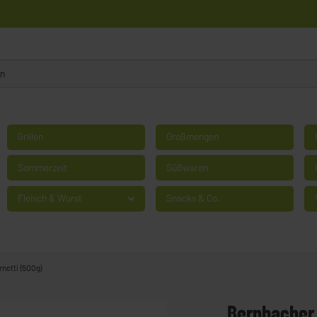
Grillen
Großmengen
Sommerzeit
Süßwaren
Fleisch & Wurst
Snacks & Co.
netti (500g)
Bernbacher 