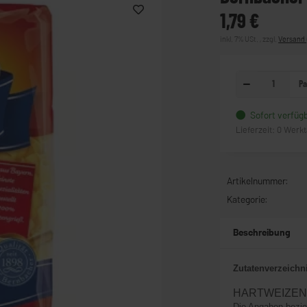
1,79 €
inkl. 7% USt. , zzgl.
Versand
Pa
Sofort verfüg
Lieferzeit:
0 Werk
Artikelnummer:
Kategorie:
Beschreibung
Zutatenverzeichn
HARTWEIZENGR
Die Angaben bezie