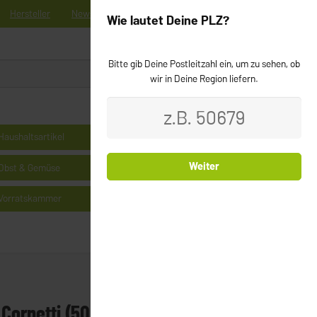
Hersteller
News
Registrieren
Kontakt
Newsletter
Wie lautet Deine PLZ?
Bitte gib Deine Postleitzahl ein, um zu sehen, ob
0
Login
wir in Deine Region liefern.
Haushaltsartikel
Kühlprodukte
Weiter
Obst & Gemüse
Milchprodukte & Käse
Vorratskammer
Cerealien
Cornetti (500g)