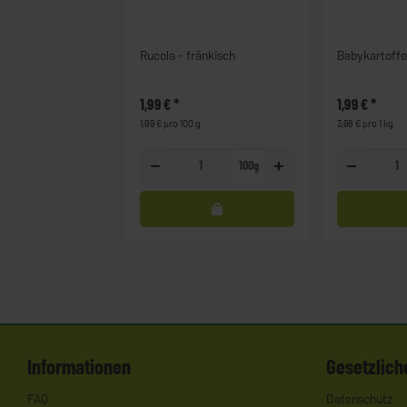
Rucola - fränkisch
Babykartoffe
1,99 €
*
1,99 €
*
1,99 € pro 100 g
3,98 € pro 1 kg
100g
Informationen
Gesetzlich
FAQ
Datenschutz