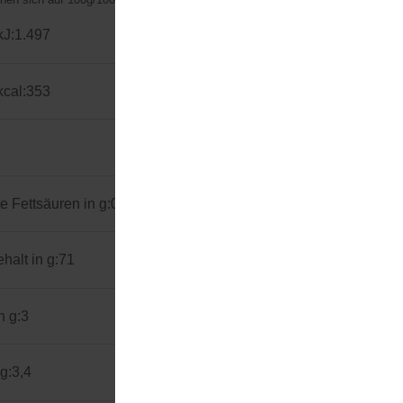
kJ:
1.497
kcal:
353
e Fettsäuren in g:
0,5
alt in g:
71
n g:
3
 g:
3,4