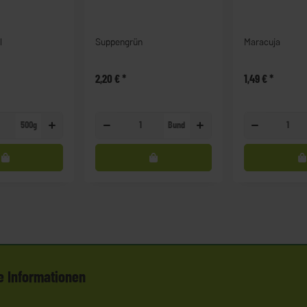
l
Suppengrün
Maracuja
2,20 €
*
1,49 €
*
500g
Bund
e Informationen