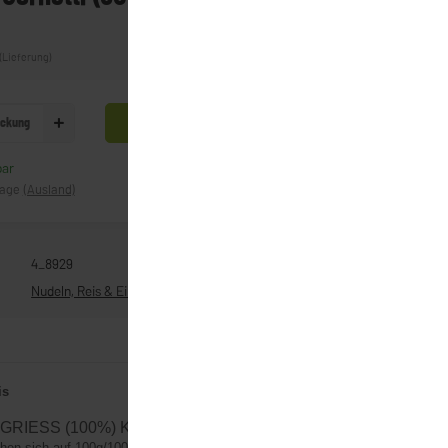
(Lieferung)
ckung
In den Warenkorb
bar
Frage zum Artikel
tage
(Ausland)
4_8929
Nudeln, Reis & Eingemachtes
is
IESS (100%) Kann Spuren von Ei enthalten.
hen sich auf 100g/100ml (Herstellerangaben)