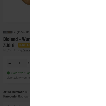
Heiglbeck Bäckerei
Bioland - Wurzelsepp Brot (230g)
3,10 €
BESTSELLER
inkl. 7% USt. , zzgl.
Versand
(Lieferung)
Stück
In den Warenkorb
Sofort verfügbar
Frage zum Artikel
Lieferzeit:
0 Werktage
(Ausland)
Artikelnummer:
0_0239
Kategorie:
Backwaren & Gebäck