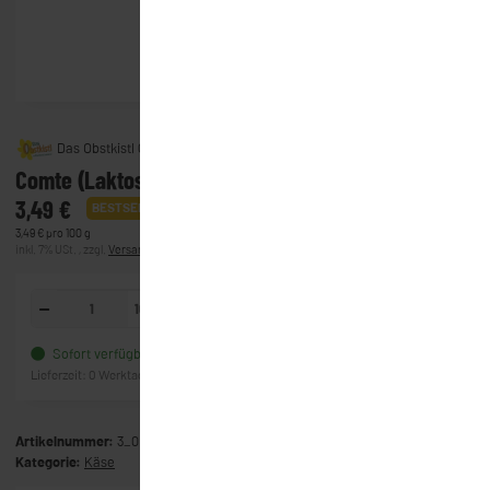
Das Obstkistl GmbH & Co. KG
Comte (Laktosefrei)
3,49 €
BESTSELLER
3,49 € pro 100 g
inkl. 7% USt. , zzgl.
Versand
(Lieferung)
100g
In den Warenkorb
Sofort verfügbar
Frage zum Artikel
Lieferzeit:
0 Werktage
(Ausland)
Artikelnummer:
3_0630
Kategorie:
Käse