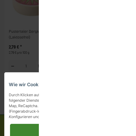
Pustertaler Bergkäse
Manchego würzig
Kiwi
(Laktosefrei)
(Laktosefrei)
2,79 €
*
3,99 €
*
1,49 
2,79 € pro 100 g
3,99 € pro 100 g
100g
100g
Wie wir Cookies & Co nutzen
Durch Klicken auf „Alle akzeptieren“ gestatten Sie den Einsatz
folgender Dienste auf unserer Website: YouTube, Vimeo, Google
Map, ReCaptcha. Sie können die Einstellung jederzeit ändern
(Fingerabdruck-Icon links unten). Weitere Details finden Sie unte
Konfigurieren
und in unserer
Datenschutzerklärung
.
Informationen
Alle akzeptieren