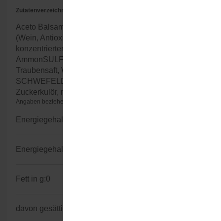
Zutatenverzeichnis
Aceto Balsamico di Modena IGP 40% [Weinessig, 
(Wein, Antioxidationsmittel: SCHWEFELDIOXID), 
konzentrierter Traubenmost, Farbstoff: 
AmmonSULFIT-Zuckerkulör], konzentrierter 
Traubensaft, Weinessig (Wein, Antioxidationsmittel: 
SCHWEFELDIOXID), Farbstoff: AmmonSULFIT-
Zuckerkulör, modifizierte Stärke.
Angaben beziehen sich auf 100ml nicht zubereitetes Produkt
Energiegehalt kJ:
719
Energiegehalt kcal:
169
Fett in g:
0
davon gesättigte Fettsäuren in g:
0