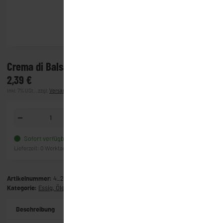
Crema di Balsamico 250 ml
2,39 €
inkl. 7% USt. , zzgl.
Versand
(Lieferung)
In den Warenkorb
Sofort verfügbar
Frage zum Artikel
Lieferzeit:
0 Werktage
(Ausland)
Artikelnummer:
4_2626
Kategorie:
Essig, Öle & Co.
Beschreibung