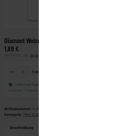
Diamant Weizenmehl Typ 405 (1000g)
1,89 €
inkl. 7% USt. , zzgl.
Versand
(Lieferung)
Packung
In den Warenkorb
Sofort verfügbar
Frage zum Artikel
Lieferzeit:
0 Werktage
(Ausland)
Artikelnummer:
4_4992
Kategorie:
Mehl & Backzutaten
Beschreibung