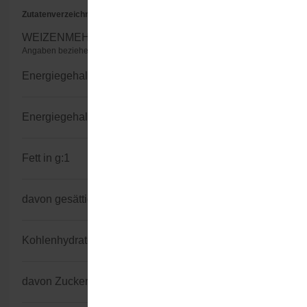
Zutatenverzeichnis
WEIZENMEHL, Vitamin B1, Vitamin B2, Vitamin B6.
Angaben beziehen sich auf 100g nicht zubereitetes Produkt
Energiegehalt kJ:
1.453
Energiegehalt kcal:
343
Fett in g:
1
davon gesättigte Fettsäuren in g:
0,1
Kohlenhydratgehalt in g:
72
davon Zucker in g:
0,7