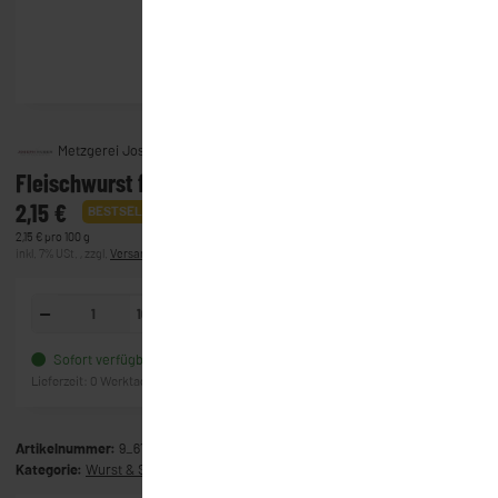
Metzgerei Joseph Huber GmbH & Co. KG
Fleischwurst fein - geschnitten
2,15 €
BESTSELLER
2,15 € pro 100 g
inkl. 7% USt. , zzgl.
Versand
(Lieferung)
100g
In den Warenkorb
Sofort verfügbar
Frage zum Artikel
Lieferzeit:
0 Werktage
(Ausland)
Artikelnummer:
9_618
Kategorie:
Wurst & Schinken