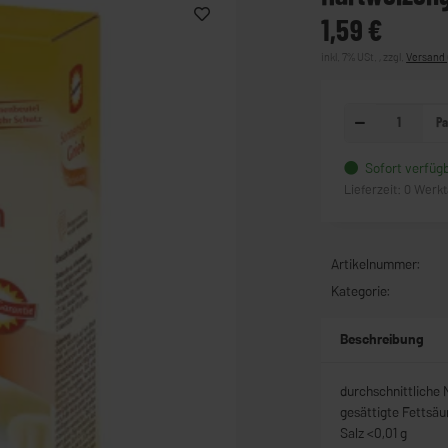
1,59 €
inkl. 7% USt. , zzgl.
Versand
Pa
Sofort verfüg
Lieferzeit:
0 Werk
Artikelnummer:
Kategorie:
Beschreibung
durchschnittliche 
gesättigte Fettsäur
Salz <0,01 g