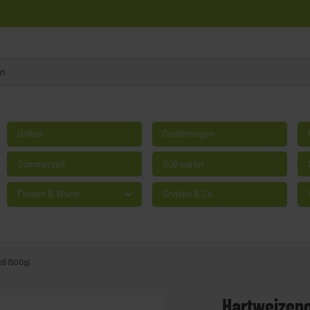
Grillen
Großmengen
Sommerzeit
Süßwaren
Fleisch & Wurst
Snacks & Co.
eß (500g)
Hartweizeng