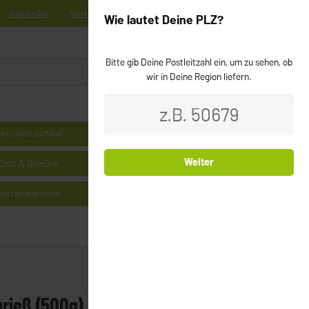
Hersteller
News
Registrieren
Kontakt
Newsletter
Wie lautet Deine PLZ?
Bitte gib Deine Postleitzahl ein, um zu sehen, ob
0
Login
wir in Deine Region liefern.
Haushaltsartikel
Kühlprodukte
Weiter
Obst & Gemüse
Milchprodukte & Käse
Vorratskammer
Cerealien
rieß (500g)