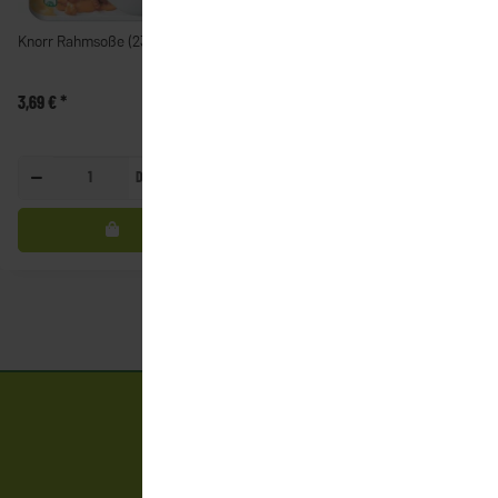
Knorr Rahmsoße (238g)
Casa Pietra Tortelloni Fleisch
(400g)
3,69 €
*
2,19 €
*
Dose
Packung