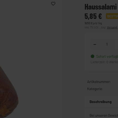
Haussalami 
5,85 €
BESTS
19,50 € pro 1 kg
inkl. 7% USt. , zzgl.
Versand
Sofort verfüg
Lieferzeit:
0 Werk
Artikelnummer:
Kategorie:
Beschreibung
Bei unseren Gewic