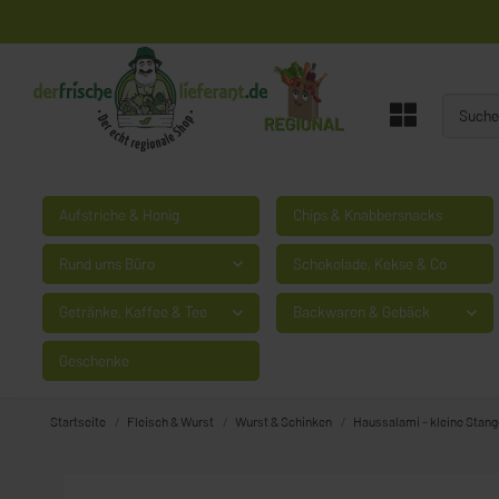
Aufstriche & Honig
Chips & Knabbersnacks
Rund ums Büro
Schokolade, Kekse & Co
Getränke, Kaffee & Tee
Backwaren & Gebäck
Geschenke
Startseite
Fleisch & Wurst
Wurst & Schinken
Haussalami - kleine Stang