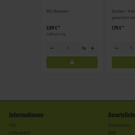
BIO Bananen
Gurken - frän
garantiert u
2,99 €
*
1,79 €
*
2,99 € pro 1 kg
Kg
Informationen
Gesetzlich
FAQ
Datenschutz
Liefergebiet
AGB