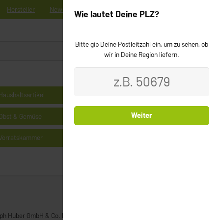
Hersteller
News
Registrieren
Kontakt
Newsletter
Wie lautet Deine PLZ?
Bitte gib Deine Postleitzahl ein, um zu sehen, ob
0
Login
wir in Deine Region liefern.
Haushaltsartikel
Kühlprodukte
Weiter
Obst & Gemüse
Milchprodukte & Käse
Vorratskammer
Cerealien
eph Huber GmbH & Co. KG