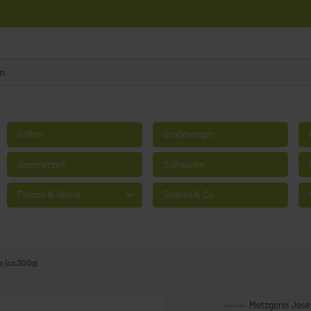
Grillen
Großmengen
Sommerzeit
Süßwaren
Fleisch & Wurst
Snacks & Co.
e (ca.300g)
Metzgerei Jos