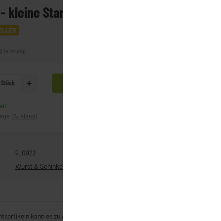
- kleine Stange (ca.300g)
ELLER
(Lieferung)
Stück
In den Warenkorb
bar
Frage zum Artikel
tage
(Ausland)
9_0922
Wurst & Schinken
htsartikeln kann es zu Abweichungen zum Bestellpreis kommen,