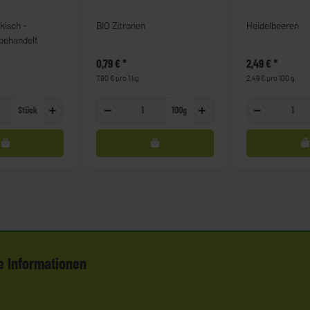
kisch -
BIO Zitronen
Heidelbeeren
nbehandelt
0,79 €
*
2,49 €
*
7,90 € pro 1 kg
2,49 € pro 100 g
Stück
100g
e Informationen