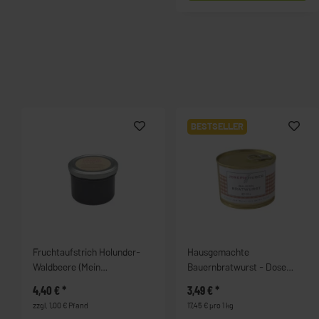
BESTSELLER
Fruchtaufstrich Holunder-
Hausgemachte
Waldbeere (Mein
Bauernbratwurst - Dose
Lieblingsglas) (235g) - im
(200g)
4,40 €
*
3,49 €
*
Pfandglas
zzgl. 1,00 € Pfand
17,45 € pro 1 kg