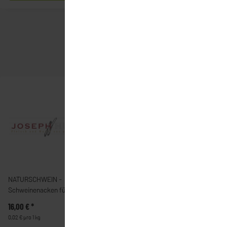
NATURSCHWEIN -
Rinderrouladen - gefüllt -
Schweinenacken für Braten
fertig gegart (2 Portionen)
16,00 €
*
17,90 €
*
0,02 € pro 1 kg