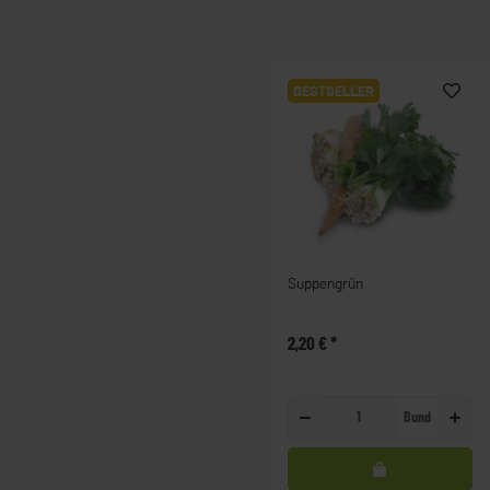
BESTSELLER
Suppengrün
2,20 €
*
Bund