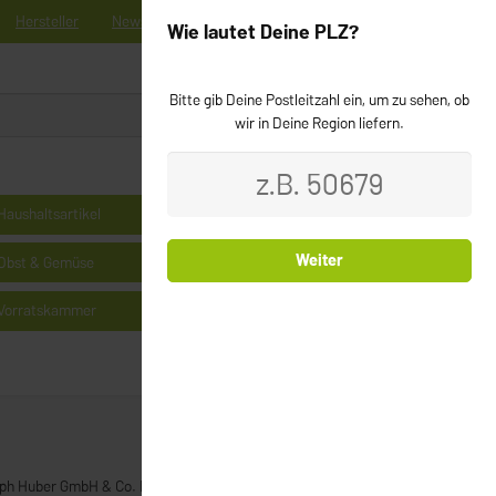
Hersteller
News
Registrieren
Kontakt
Newsletter
Wie lautet Deine PLZ?
Bitte gib Deine Postleitzahl ein, um zu sehen, ob
0
Login
wir in Deine Region liefern.
Haushaltsartikel
Kühlprodukte
Weiter
Obst & Gemüse
Milchprodukte & Käse
Vorratskammer
Cerealien
eph Huber GmbH & Co. KG