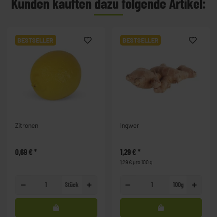
Kunden kauften dazu folgende Artikel:
BESTSELLER
BESTSELLER
Zitronen
Ingwer
0,69 €
*
1,29 €
*
1,29 € pro 100 g
Stück
100g