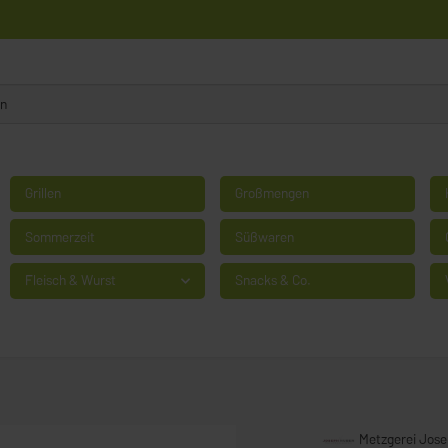
Grillen
Großmengen
Sommerzeit
Süßwaren
Fleisch & Wurst
Snacks & Co.
Metzgerei Jos