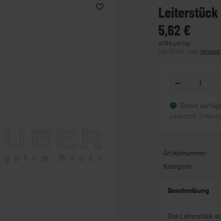
Leiterstück
5,62 €
14,79 € pro 1 kg
inkl. 7% USt. , zzgl.
Versand
Sofort verfüg
Lieferzeit:
0 Werk
Artikelnummer:
Kategorie:
Beschreibung
Das Leiterstück s