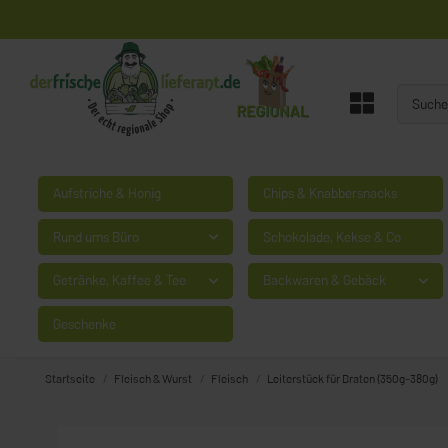
Aufstriche & Honig
Chips & Knabbersnacks
Rund ums Büro
Schokolade, Kekse & Co
Getränke, Kaffee & Tee
Backwaren & Gebäck
Geschenke
Startseite
Fleisch & Wurst
Fleisch
Leiterstück für Braten (350g-380g)