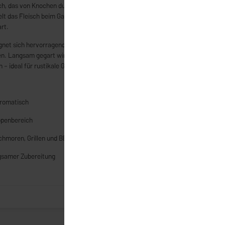
sch, das von Knochen durchzogen ist. Durch den ausgewogenen
elt das Fleisch beim Garen ein besonders kräftiges Aroma und
rt.
gnet sich hervorragend zum Schmoren, Grillen oder für die
n. Langsam gegart wird das Fleisch butterzart und löst sich
 – ideal für rustikale Gerichte und gesellige Runden.
aromatisch
ppenbereich
chmoren, Grillen und BBQ
ngsamer Zubereitung