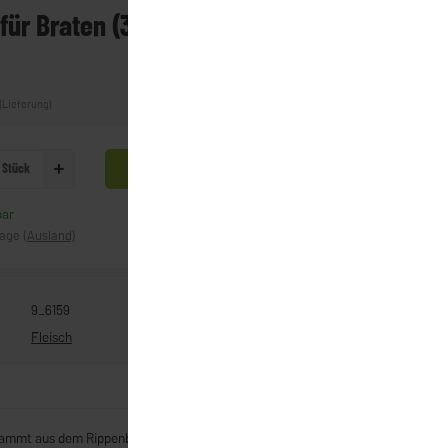
 für Braten (350g-380g)
(Lieferung)
Stück
In den Warenkorb
bar
Frage zum Artikel
tage
(Ausland)
9_6159
Fleisch
tammt aus dem Rippenbereich des Naturschweins und besteht