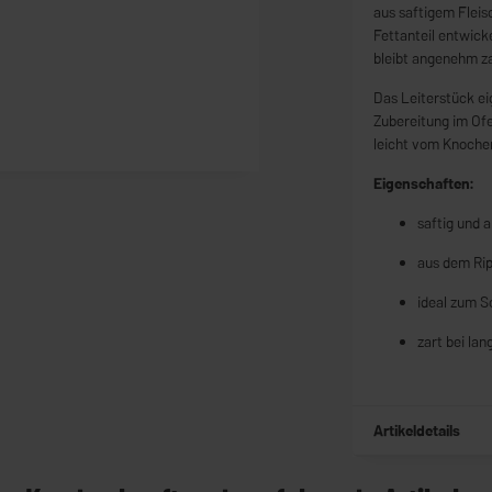
aus saftigem Flei
Fettanteil entwick
bleibt angenehm za
Das Leiterstück ei
Zubereitung im Ofe
leicht vom Knochen
Eigenschaften:
saftig und 
aus dem Ri
ideal zum S
zart bei la
Artikeldetails