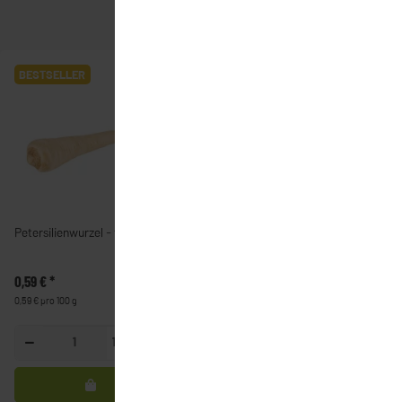
BESTSELLER
Petersilienwurzel - fränkisch
0,59 €
*
0,59 € pro 100 g
100g