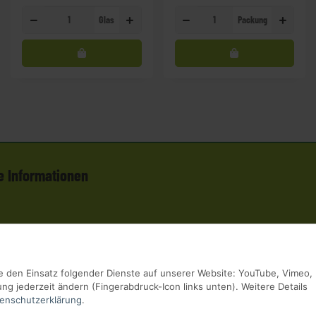
Glas
Packung
e Informationen
Sie den Einsatz folgender Dienste auf unserer Website: YouTube, Vimeo,
g jederzeit ändern (Fingerabdruck-Icon links unten). Weitere Details
enschutzerklärung
.