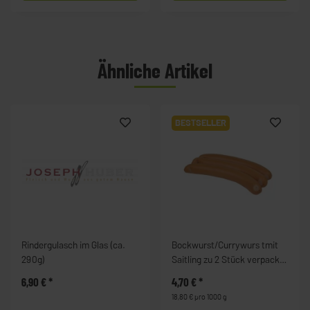
Ähnliche Artikel
BESTSELLER
Rindergulasch im Glas (ca.
Bockwurst/Currywurs tmit
290g)
Saitling zu 2 Stück verpackt
(ca. 250g)
6,90 €
*
4,70 €
*
18,80 € pro 1000 g