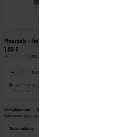
Meersalz - fein (500g)
1,59 €
inkl. 7% USt. , zzgl.
Versand
(Lieferung)
Packung
In den Warenkorb
Sofort verfügbar
Frage zum Artikel
Lieferzeit:
0 Werktage
(Ausland)
Artikelnummer:
4_5521
Kategorie:
Gewürze & Co.
Beschreibung