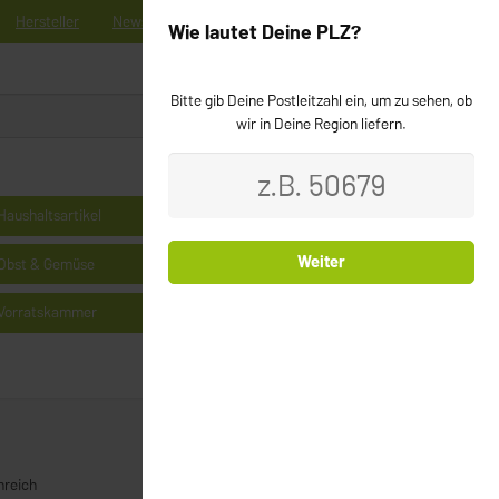
Hersteller
News
Registrieren
Kontakt
Newsletter
Wie lautet Deine PLZ?
Bitte gib Deine Postleitzahl ein, um zu sehen, ob
0
Login
wir in Deine Region liefern.
Haushaltsartikel
Kühlprodukte
Weiter
Obst & Gemüse
Milchprodukte & Käse
Vorratskammer
Cerealien
nreich