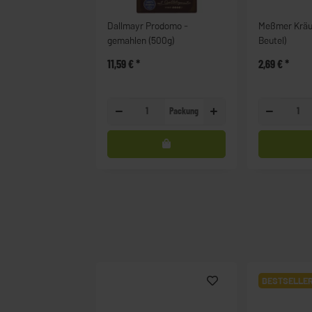
Dallmayr Prodomo -
Meßmer Kräut
gemahlen (500g)
Beutel)
11,59 €
*
2,69 €
*
Packung
BESTSELLE