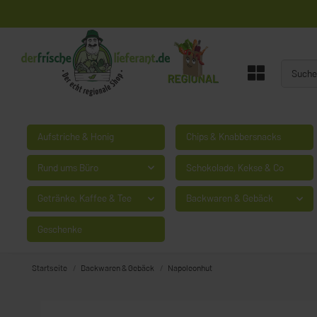
Aufstriche & Honig
Chips & Knabbersnacks
Rund ums Büro
Schokolade, Kekse & Co
Getränke, Kaffee & Tee
Backwaren & Gebäck
Geschenke
Startseite
Backwaren & Gebäck
Napoleonhut