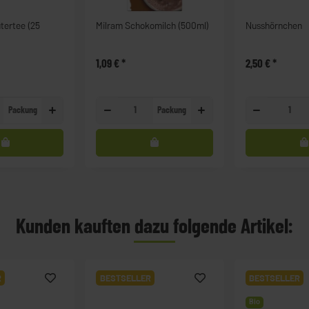
ertee (25
Milram Schokomilch (500ml)
Nusshörnchen
1,09 €
*
2,50 €
*
Packung
Packung
Kunden kauften dazu folgende Artikel:
R
BESTSELLER
BESTSELLER
Bio