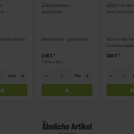
inkelvollkorn)
Bierschinken - geschnitten
BIO-Eier 6er P
Zweinutzungshu
2,45 €
*
3,60 €
*
2,45 € pro 100 g
Stück
100g
Ähnliche Artikel