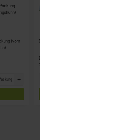
ackung (vom
BIO Bananen
hn)
2,99 €
*
2,99 € pro 1 kg
Packung
Kg