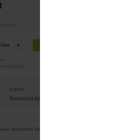
t
(Lieferung)
Stück
In den Warenkorb
bar
Frage zum Artikel
tage
(Ausland)
6_0003
Backwaren & Gebäck
Zucker, Weizenmehl, Nüsse, Eiweiß, Konfitüre, kakaohaltige