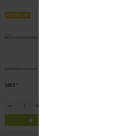
BESTSELLER
Bio
Kürbiskernsemmel
Bioland - Steinerskirchener
Klosterkruste (2000g)
1,05 €
*
12,60 €
*
Stück
Stück