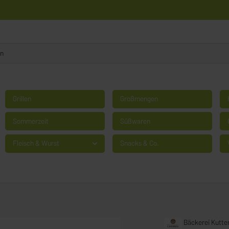
Grillen
Großmengen
Sommerzeit
Süßwaren
Fleisch & Wurst
Snacks & Co.
Bäckerei Kutte