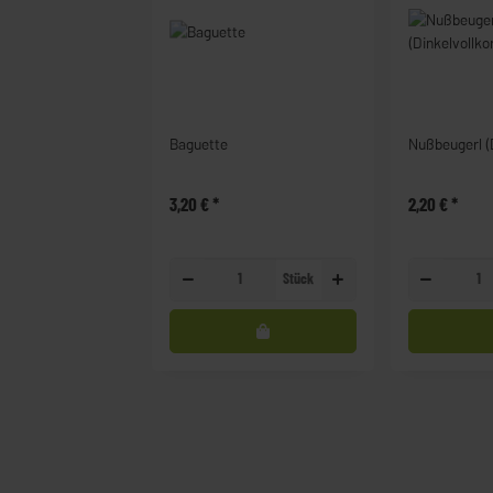
Baguette
Nußbeugerl (D
3,20 €
*
2,20 €
*
Stück