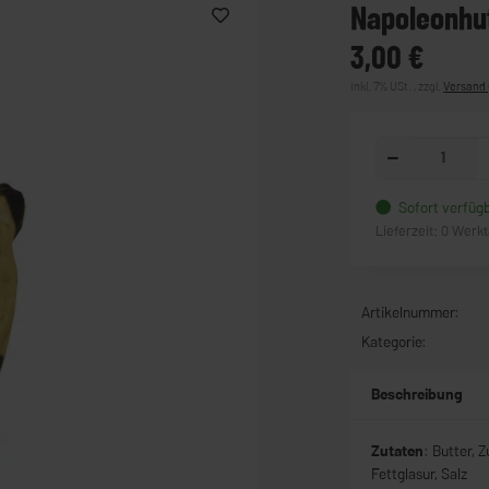
Napoleonhu
3,00 €
inkl. 7% USt. , zzgl.
Versand
Sofort verfüg
Lieferzeit:
0 Werk
Artikelnummer:
Kategorie:
Beschreibung
Zutaten
: Butter, 
Fettglasur, Salz