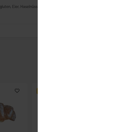
gluten, Eier, Haselnüsse
BESTSELLER