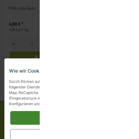
Pink Lady Äpfel
Kanzi Äpfel
4,99 €
*
4,99 €
*
4,99 € pro 1 kg
4,99 € pro 1 kg
Kg
Kg
Wie wir Cookies & Co nutzen
Durch Klicken auf „Alle akzeptieren“ gestatten Sie den Einsatz
folgender Dienste auf unserer Website: YouTube, Vimeo, Google
Artikel 1 - 2 von 2
Map, ReCaptcha. Sie können die Einstellung jederzeit ändern
(Fingerabdruck-Icon links unten). Weitere Details finden Sie unte
Konfigurieren
und in unserer
Datenschutzerklärung
.
Informationen
Alle akzeptieren
Gesetzliche Informationen
Schließen