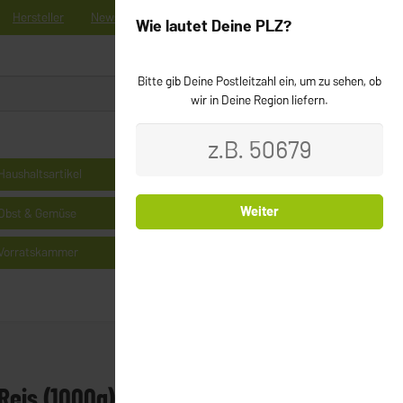
Hersteller
News
Registrieren
Kontakt
Newsletter
Wie lautet Deine PLZ?
Bitte gib Deine Postleitzahl ein, um zu sehen, ob
0
Login
wir in Deine Region liefern.
Haushaltsartikel
Kühlprodukte
Weiter
Obst & Gemüse
Milchprodukte & Käse
Vorratskammer
Cerealien
 Reis (1000g)