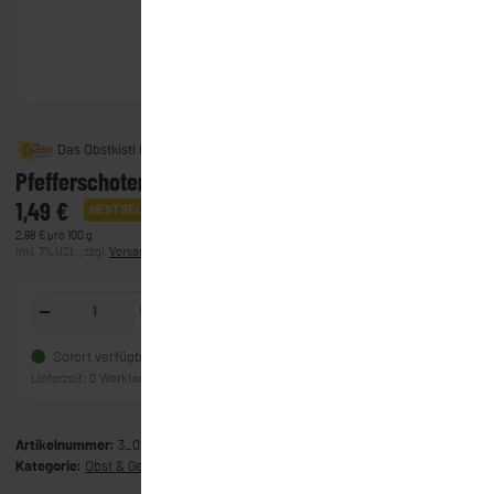
Das Obstkistl GmbH & Co. KG
Pfefferschoten
1,49 €
BESTSELLER
2,98 € pro 100 g
inkl. 7% USt. , zzgl.
Versand
(Lieferung)
50g
In den Warenkorb
Sofort verfügbar
Frage zum Artikel
Lieferzeit:
0 Werktage
(Ausland)
Artikelnummer:
3_0217
Kategorie:
Obst & Gemüse