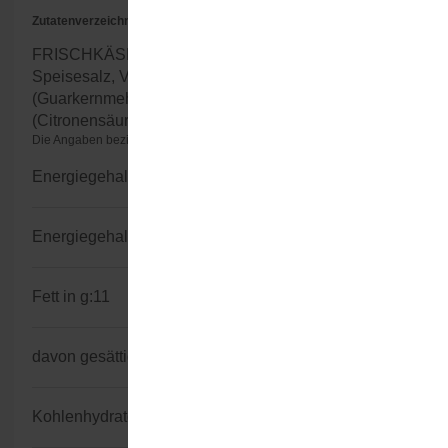
Zutatenverzeichnis
FRISCHKÄSE, Molkenerzeugnisse (aus MILCH),
Speisesalz, Verdickungsmittel
(Guarkernmehl,Carrageen), Säuerungsmittel
(Citronensäure).
Die Angaben beziehen sich auf 100g/100ml (Herstellerangaben)
Energiegehalt kJ:
613
Energiegehalt kcal:
147
Fett in g:
11
davon gesättigte Fettsäuren in g:
7,1
Kohlenhydratgehalt in g:
5,2