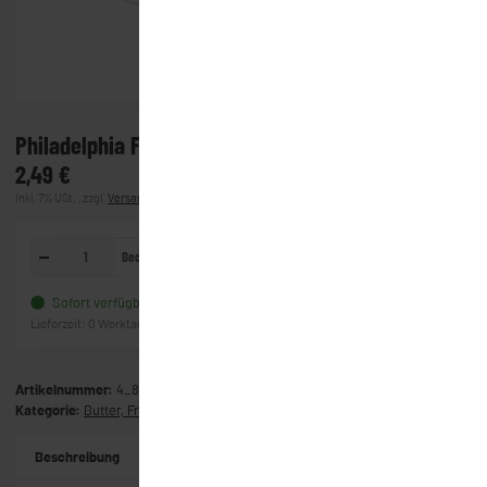
Philadelphia Frischkäse - Balance (195g)
2,49 €
inkl. 7% USt. , zzgl.
Versand
(Lieferung)
Becher
In den Warenkorb
Sofort verfügbar
Frage zum Artikel
Lieferzeit:
0 Werktage
(Ausland)
Artikelnummer:
4_8899
Kategorie:
Butter, Frischkäse & Co
Beschreibung