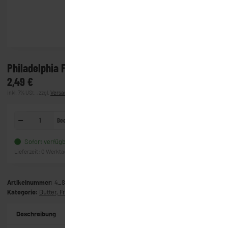
Philadelphia Frischkäse - Natur 70% (195g)
2,49 €
inkl. 7% USt. , zzgl.
Versand
(Lieferung)
Becher
In den Warenkorb
Sofort verfügbar
Frage zum Artikel
Lieferzeit:
0 Werktage
(Ausland)
Artikelnummer:
4_8897
Kategorie:
Butter, Frischkäse & Co
Beschreibung