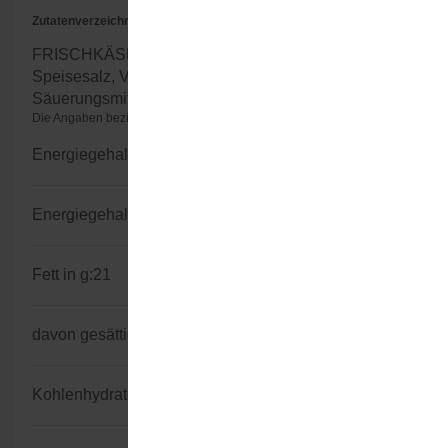
Zutatenverzeichnis
FRISCHKÄSE, Molkenerzeugnisse (aus MILCH),
Speisesalz, Verdickungsmittel (Guarkernmehl),
Säuerungsmittel (Citronensäure).
Die Angaben beziehen sich auf 100g/100ml (Herstellerangaben)
Energiegehalt kJ:
933
Energiegehalt kcal:
226
Fett in g:
21
davon gesättigte Fettsäuren in g:
14
Kohlenhydratgehalt in g:
4,3