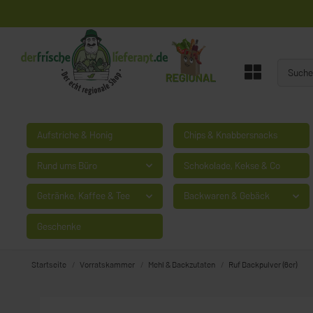
Aufstriche & Honig
Chips & Knabbersnacks
Rund ums Büro
Schokolade, Kekse & Co
Getränke, Kaffee & Tee
Backwaren & Gebäck
Geschenke
Startseite
Vorratskammer
Mehl & Backzutaten
Ruf Backpulver (6er)