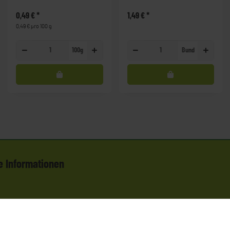
0,49 €
*
1,49 €
*
0,49 € pro 100 g
100g
Bund
e Informationen