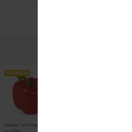
BESTSELLER
BESTSELLER
Paprika - rot (1 Paprika =
Laugenstangerl
ca.200g)