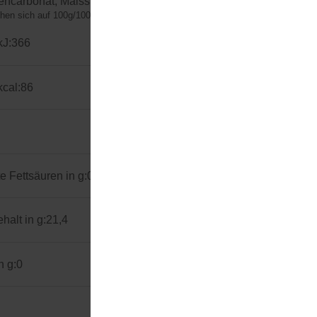
ncarbonat, Maisstärke.
hen sich auf 100g/100ml (Herstellerangaben)
kJ:
366
kcal:
86
e Fettsäuren in g:
0
alt in g:
21,4
n g:
0