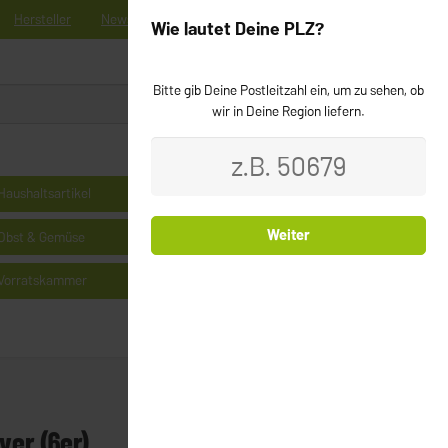
Hersteller
News
Registrieren
Kontakt
Newsletter
Wie lautet Deine PLZ?
Bitte gib Deine Postleitzahl ein, um zu sehen, ob
0
Login
wir in Deine Region liefern.
Haushaltsartikel
Kühlprodukte
Weiter
Obst & Gemüse
Milchprodukte & Käse
Vorratskammer
Cerealien
ver (6er)