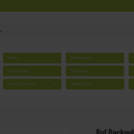
Grillen
Großmengen
Sommerzeit
Süßwaren
Fleisch & Wurst
Snacks & Co.
Ruf Backpul