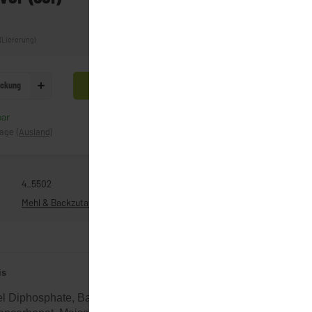
(Lieferung)
ckung
In den Warenkorb
bar
Frage zum Artikel
tage
(Ausland)
4_5502
Mehl & Backzutaten
is
 Diphosphate, Backtriebmittel 