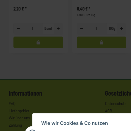
2,20 €
*
0,49 €
*
4,90 € pro 1 kg
Bund
100g
Informationen
Gesetzlich
FAQ
Datenschutz
Liefergebiet
AGB
Wir über uns
Sitemap
Wie wir Cookies & Co nutzen
Zahlung
Impressum