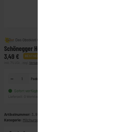
Das Obstkistl GmbH & Co. KG
Schönegger Heumilch Almbutter (200g)
3,49 €
BESTSELLER
inkl. 7% USt. , zzgl.
Versand
(Lieferung)
Packung
In den Warenkorb
Sofort verfügbar
Frage zum Artikel
Lieferzeit:
0 Werktage
(Ausland)
Artikelnummer:
3_9500
Kategorie:
Milchprodukte & Käse