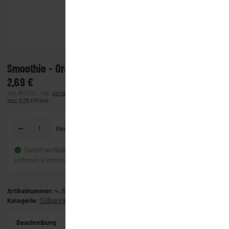
Smoothie - Orange, Karotte & Mango (250ml)
2,69 €
inkl. 19% USt. , zzgl.
Versand
(Lieferung)
zzgl. 0,25 € Pfand
Flasche
In den Warenkorb
Sofort verfügbar
Frage zum Artikel
Lieferzeit:
0 Werktage
(Ausland)
Artikelnummer:
4_6122
Kategorie:
Süßgetränke
Beschreibung