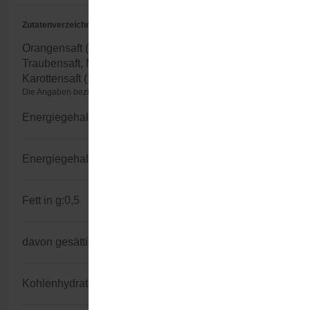
Zutatenverzeichnis
Orangensaft (21%), Bananenpüree (20%), weißer
Traubensaft, Mangopüree (12%), Apfelsaft,
Karottensaft (11%), Kokosnusssaft und Zitronensaft.
Die Angaben beziehen sich auf 100g/100ml (Herstellerangaben)
Energiegehalt kJ:
227
Energiegehalt kcal:
54
Fett in g:
0,5
davon gesättigte Fettsäuren in g:
0,1
Kohlenhydratgehalt in g:
12