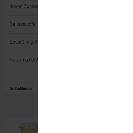
davon Zucker in g:
11
Ballaststoffe in g:
1
Eiweiß in g:
0,6
Salz in g:
0,02
Artikeldetails
Ähnliche Artikel