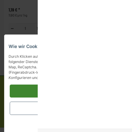
garantiert unbehandelt
1,19 €
*
0,49 €
*
2,79 
11,90 € pro 1 kg
4,90 € pro 1 kg
100g
100g
Wie wir Cookies & Co nutzen
Durch Klicken auf „Alle akzeptieren“ gestatten Sie den Einsatz
folgender Dienste auf unserer Website: YouTube, Vimeo, Google
Map, ReCaptcha. Sie können die Einstellung jederzeit ändern
(Fingerabdruck-Icon links unten). Weitere Details finden Sie unte
Konfigurieren
und in unserer
Datenschutzerklärung
.
Informationen
Alle akzeptieren
Gesetzliche Informationen
Schließen
* Alle Preise inkl. gesetzlicher USt., zzgl.
Versand
.
Themy Food Delivery
• Powered by
JTL-Shop
Konfigurieren