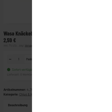
Wasa Knäckebrot - Rustikal (275g)
2,59 €
inkl. 7% USt. , zzgl.
Versand
(Lieferung)
Packung
In den Warenkorb
Sofort verfügbar
Frage zum Artikel
Lieferzeit:
0 Werktage
(Ausland)
Artikelnummer:
4_7027
Kategorie:
Chips & Knabbersnacks
Beschreibung