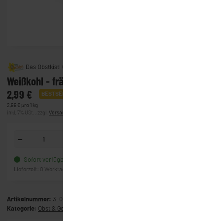
Das Obstkistl GmbH & Co. KG
Weißkohl - fränkisch - neue Ernte
2,99 €
BESTSELLER
2,99 € pro 1 kg
inkl. 7% USt. , zzgl.
Versand
(Lieferung)
Kg
In den Warenkorb
Sofort verfügbar
Frage zum Artikel
Lieferzeit:
0 Werktage
(Ausland)
Artikelnummer:
3_0268
Kategorie:
Obst & Gemüse