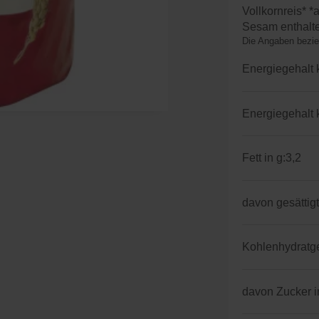
Vollkornreis* *
Sesam enthalt
Die Angaben bezie
Energiegehalt 
Energiegehalt 
Fett in g:
3,2
davon gesättigt
Kohlenhydratgeh
davon Zucker i