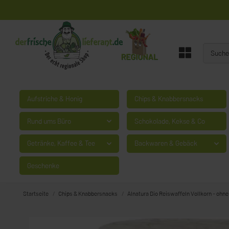
Aufstriche & Honig
Chips & Knabbersnacks
Rund ums Büro
Schokolade, Kekse & Co
Getränke, Kaffee & Tee
Backwaren & Gebäck
Geschenke
Startseite
Chips & Knabbersnacks
Alnatura Bio Reiswaffeln Vollkorn - ohne