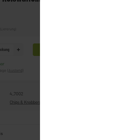
(Lieferung)
ckung
In den Warenkorb
bar
Frage zum Artikel
tage
(Ausland)
4_7002
Chips & Knabbersnacks
is