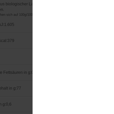
aus biologischer Landwirtschaft. Kann Spuren von 
en.
hen sich auf 100g/100ml (Herstellerangaben)
kJ:
1.605
kcal:
379
e Fettsäuren in g:
0,7
alt in g:
77
n g:
0,6