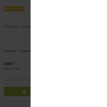
BESTSELLER
BESTSELLER
Zucchini - fränkisch
Heidelbeeren
0,49 €
*
2,49 €
*
4,90 € pro 1 kg
2,49 € pro 100 g
100g
100g