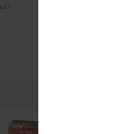
 g:
3,7