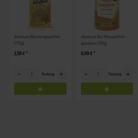
Alnatura Bio Honigwaffeln
Alnatura Bio Maiswaffeln -
(175g)
gesalzen (110g)
2,59 €
*
0,99 €
*
Packung
Packung