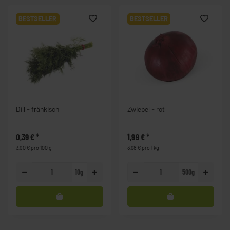
BESTSELLER
BESTSELLER
Dill - fränkisch
Zwiebel - rot
0,39 €
*
1,99 €
*
3,90 € pro 100 g
3,98 € pro 1 kg
10g
500g