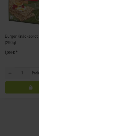
Burger Knäckebrot - Sesam
Burger Knäckebrot - Urtyp
(250g)
(250g)
1,89 €
*
1,89 €
*
Packung
Packung