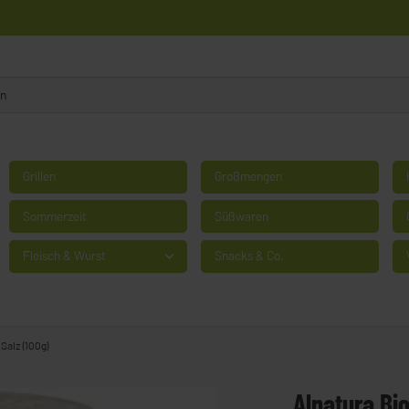
Grillen
Großmengen
Sommerzeit
Süßwaren
Fleisch & Wurst
Snacks & Co.
 Salz (100g)
Alnatura Bio