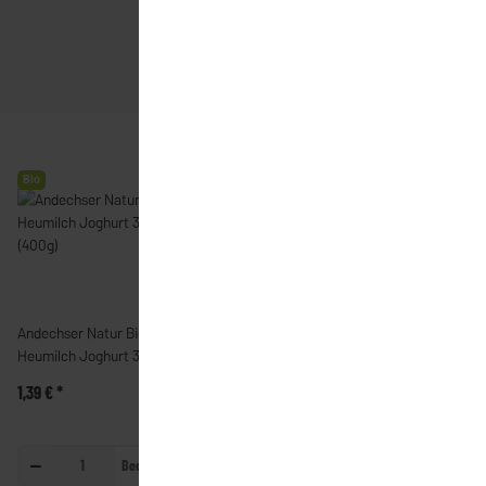
Bio
Bio
Andechser Natur Bio
Alnatura Bio Bulgur (500g)
Heumilch Joghurt 3,8%
(400g)
1,39 €
*
1,99 €
*
Becher
Packung