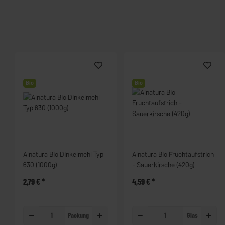
Bio
Bio
Alnatura Bio Dinkelmehl Typ
Alnatura Bio Fruchtaufstrich
630 (1000g)
- Sauerkirsche (420g)
2,79 €
*
4,59 €
*
Packung
Glas