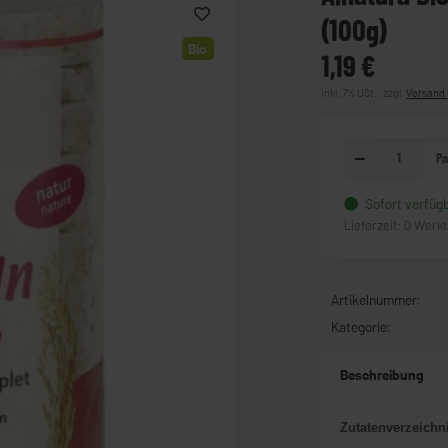
(100g)
Bio
1,19 €
inkl. 7% USt. , zzgl.
Versand
Pa
Sofort verfüg
Lieferzeit:
0 Werk
Artikelnummer:
Kategorie:
Beschreibung
Zutatenverzeichn