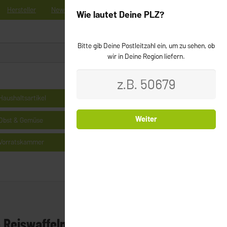
Hersteller
News
Registrieren
Kontakt
Newsletter
Wie lautet Deine PLZ?
Bitte gib Deine Postleitzahl ein, um zu sehen, ob
0
Login
wir in Deine Region liefern.
Haushaltsartikel
Kühlprodukte
Weiter
Obst & Gemüse
Milchprodukte & Käse
Vorratskammer
Cerealien
 Reiswaffeln Vollkorn - ohne Salz