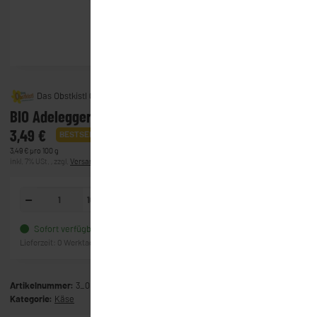
Das Obstkistl GmbH & Co. KG
BIO Adelegger Bergkäse
3,49 €
BESTSELLER
3,49 € pro 100 g
inkl. 7% USt. , zzgl.
Versand
(Lieferung)
100g
In den Warenkorb
Sofort verfügbar
Frage zum Artikel
Lieferzeit:
0 Werktage
(Ausland)
Artikelnummer:
3_0614
Kategorie:
Käse