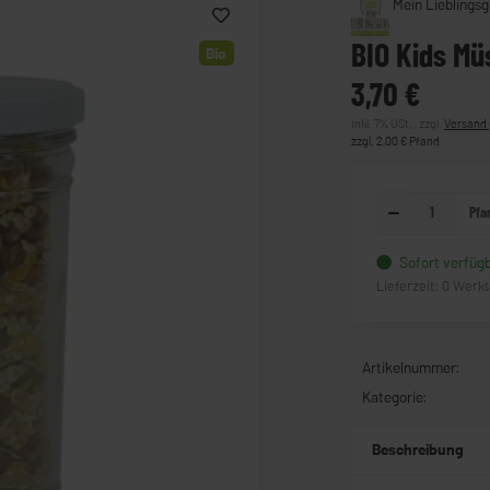
Mein Lieblingsg
BIO Kids Müs
Bio
3,70 €
inkl. 7% USt. , zzgl.
Versand
zzgl. 2,00 € Pfand
Pfa
Sofort verfüg
Lieferzeit:
0 Werk
Artikelnummer:
Kategorie:
Beschreibung