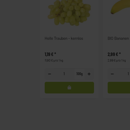
Helle Trauben - kernlos
BIO Bananen
1,19 €
*
2,99 €
*
11,90 € pro 1 kg
2,99 € pro 1 kg
100g