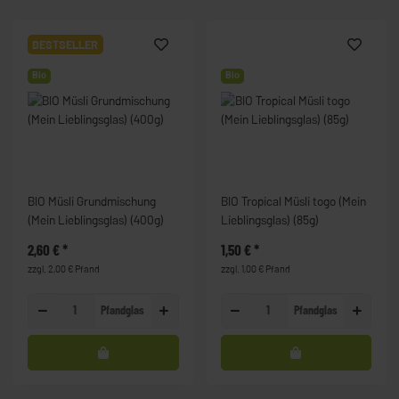
BESTSELLER
Bio
Bio
BIO Müsli Grundmischung
BIO Tropical Müsli togo (Mein
(Mein Lieblingsglas) (400g)
Lieblingsglas) (85g)
2,60 €
*
1,50 €
*
zzgl. 2,00 € Pfand
zzgl. 1,00 € Pfand
Pfandglas
Pfandglas