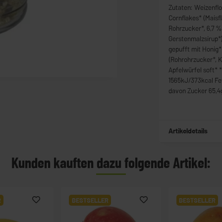
Zutaten: Weizenflo
Cornflakes* (Maisf
Rohrzucker*, 6,7 
Gerstenmalzsirup*)
gepufft mit Honig*
(Rohrohrzucker*, 
Apfelwürfel soft* 
1565kJ/373kcal Fet
davon Zucker 65,4g
Artikeldetails
Kunden kauften dazu folgende Artikel:
R
BESTSELLER
BESTSELLER