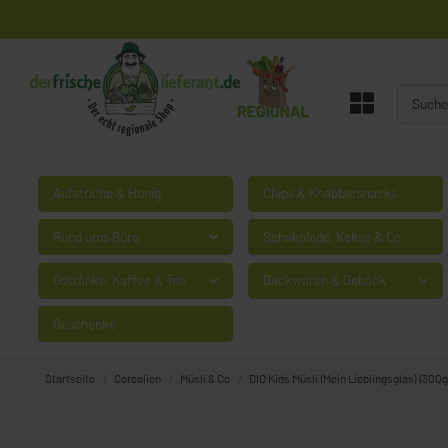
Aufstriche & Honig
Chips & Knabbersnacks
Rund ums Büro
Schokolade, Kekse & Co
Getränke, Kaffee & Tee
Backwaren & Gebäck
Geschenke
Startseite
Cerealien
Müsli & Co
BIO Kids Müsli (Mein Lieblingsglas) (300g