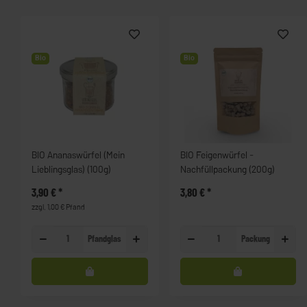
Bio
Bio
BIO Ananaswürfel (Mein
BIO Feigenwürfel -
Lieblingsglas) (100g)
Nachfüllpackung (200g)
3,90 €
*
3,80 €
*
zzgl. 1,00 € Pfand
Pfandglas
Packung