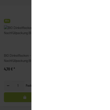
Bio
Bio
BIO Dinkelflocken -
Bioland -
Nachfüllpackung (600g)
Haferdinkelvollkornbrot
(750g) | Liefertage: Montag
4,70 €
*
5,40 €
*
und Freitag
Packung
Stück