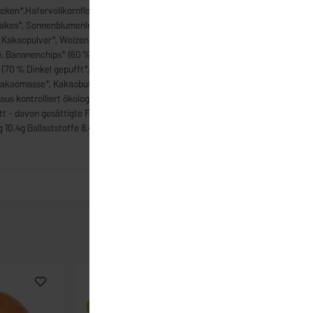
cken*,Hafervollkornflocken Kleinblatt*, Gerstenvollkornflocken*,
lakes*, Sonnenblumenlecithin*), Schokocrisps* (Reismehl*,
% Kakaopulver*, Weizenmehl*, Gerstenmehl*, Hafermehl*,
, Bananenchips* (60 % Bananen*, Kokosöl*, Rohrzucker*), Dinkel
 (70 % Dinkel gepufft*, 30% Honig*), Schokoblätter dünn*
Kakaomasse*, Kakaobutter*, Emulgator: Sonnenblumenlecithin*),
*aus kontrolliert ökologischem Anbau Nährwerte pro 100g Energie
t - davon gesättigte Fettsäuren 6,3 g 3,4g Kohlenhydrate -
 10,4g Ballaststoffe 8,4g Eiweiß 9,5g Salz 0,037g
Bio