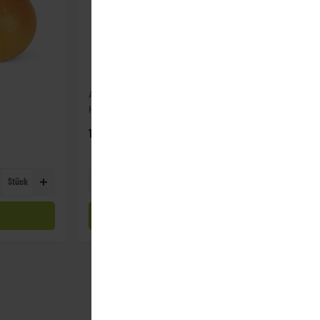
Andechser Natur Bio
Heumilch Joghurt 3,8%
(400g)
1,39 €
*
Stück
Becher