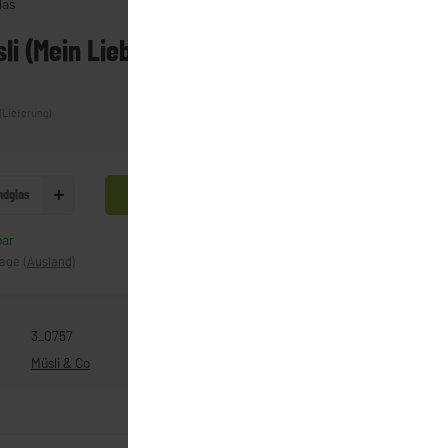
las
li (Mein Lieblingsglas) (300g)
(Lieferung)
ndglas
In den Warenkorb
bar
Frage zum Artikel
tage
(Ausland)
3_0757
Müsli & Co