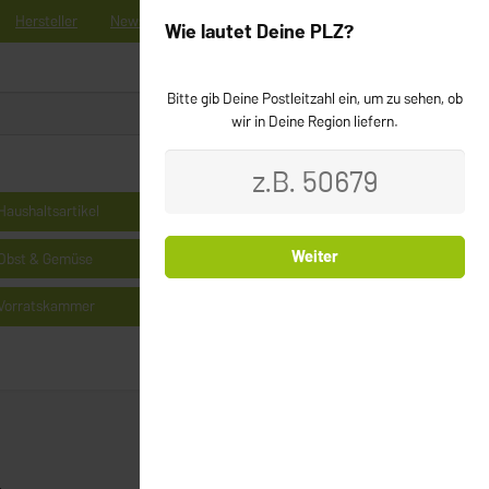
Hersteller
News
Registrieren
Kontakt
Newsletter
Wie lautet Deine PLZ?
Bitte gib Deine Postleitzahl ein, um zu sehen, ob
0
Login
wir in Deine Region liefern.
Haushaltsartikel
Kühlprodukte
Weiter
Obst & Gemüse
Milchprodukte & Käse
Vorratskammer
Cerealien