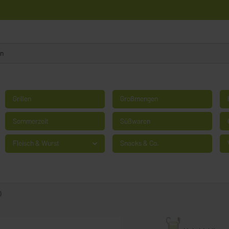
Grillen
Großmengen
Sommerzeit
Süßwaren
Fleisch & Wurst
Snacks & Co.
)