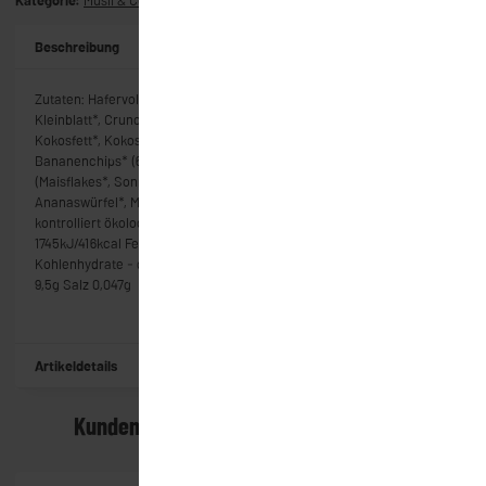
Kategorie:
Müsli & Co
Beschreibung
Zutaten: Hafervollkornflocken Großblatt*, Hafervollkornflocken
Kleinblatt*, Crunchy Basis* (65 % Haferflocken*, Rohrzucker*,
Kokosfett*, Kokosraspel*, Vollkornreismehl*, Meersalz),
Bananenchips* (60 % Bananen*, Kokosöl*, Rohrzucker*), Cornflakes*
(Maisflakes*, Sonnenblumenlecithin*), Kokoschips geröstet*,
Ananaswürfel*, Mangowürfel* (95 % Mango*, Reismehl*) *aus
kontrolliert ökologischem Anbau Nährwerte pro 100g Energie
1745kJ/416kcal Fett - davon gesättigte Fettsäuren 14,5g 9,9g
Kohlenhydrate - davon Zucker 57,4g 13,1g Ballaststoffe 9,0g Eiweiß
9,5g Salz 0,047g
Artikeldetails
Kunden kauften dazu folgende Artikel: