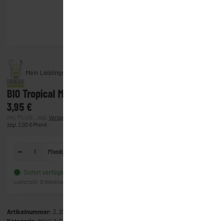
Mein Lieblingsglas
BIO Tropical Müsli (Mein Lieblingsglas) (350g)
3,95 €
inkl. 7% USt. , zzgl.
Versand
(Lieferung)
zzgl. 2,00 € Pfand
Pfandglas
In den Warenkorb
Sofort verfügbar
Frage zum Artikel
Lieferzeit:
0 Werktage
(Ausland)
Artikelnummer:
3_0756