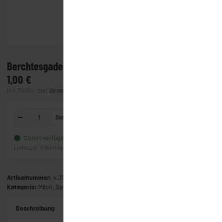
Berchtesgadener Land Sauerrahm (200g)
1,00 €
inkl. 7% USt. , zzgl.
Versand
(Lieferung)
Becher
In den Warenkorb
Sofort verfügbar
Frage zum Artikel
Lieferzeit:
0 Werktage
(Ausland)
Artikelnummer:
4_1006
Kategorie:
Milch, Sahne & Co
Beschreibung