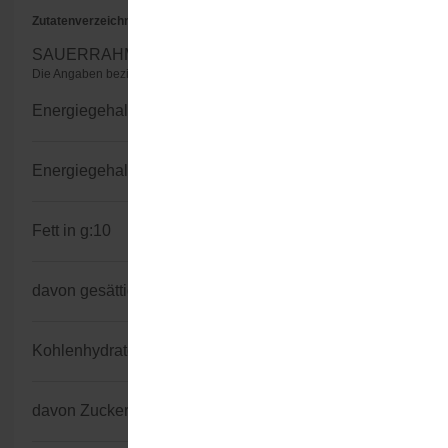
Zutatenverzeichnis
SAUERRAHM mit 10% Fett.
Die Angaben beziehen sich auf 100g/100ml (Herstellerangaben)
Energiegehalt kJ:
511
Energiegehalt kcal:
123
Fett in g:
10
davon gesättigte Fettsäuren in g:
6,6
Kohlenhydratgehalt in g:
3,8
davon Zucker in g:
3,8