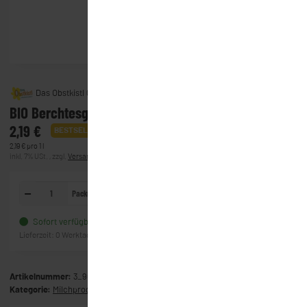
Das Obstkistl GmbH & Co. KG
BIO Berchtesgadener Land Alpenmilch (1l) 3,5%
2,19 €
BESTSELLER
2,19 € pro 1 l
inkl. 7% USt. , zzgl.
Versand
(Lieferung)
Packung
In den Warenkorb
Sofort verfügbar
Frage zum Artikel
Lieferzeit:
0 Werktage
(Ausland)
Artikelnummer:
3_9002
Kategorie:
Milchprodukte & Käse