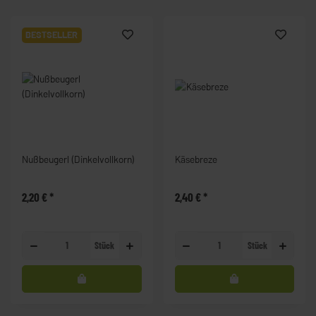
BESTSELLER
Nußbeugerl (Dinkelvollkorn)
Käsebreze
2,20 €
*
2,40 €
*
Stück
Stück