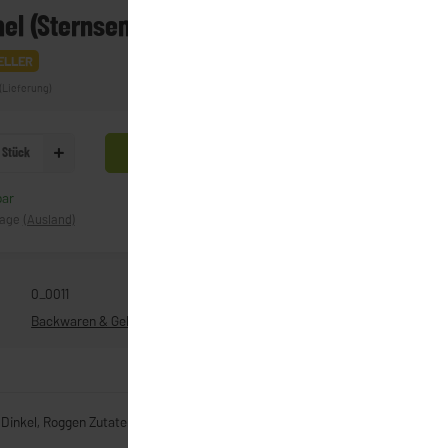
el (Sternsemmel)
ELLER
(Lieferung)
Stück
In den Warenkorb
bar
Frage zum Artikel
tage
(Ausland)
0_0011
Backwaren & Gebäck
 Dinkel, Roggen Zutaten: Weizenmehl, Trinkwasser, Salz, Malz,