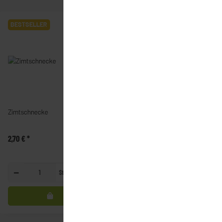
BESTSELLER
BESTSELLER
Zimtschnecke
Schokocroissant
2,70 €
*
2,40 €
*
Stück
Stück