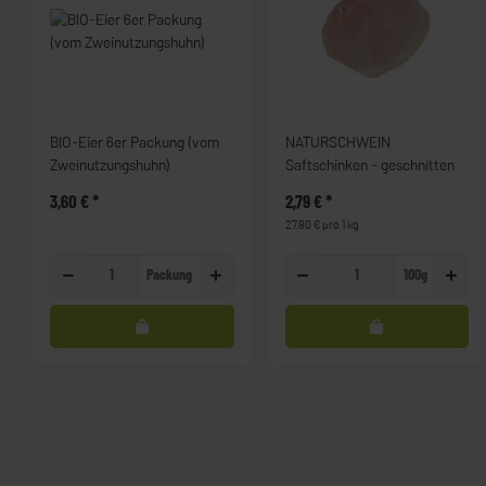
BIO-Eier 6er Packung (vom
NATURSCHWEIN
Zweinutzungshuhn)
Saftschinken - geschnitten
3,60 €
*
2,79 €
*
27,90 € pro 1 kg
Packung
100g