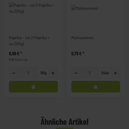
Paprika - rot (1 Paprika =
Mohnsemmel
ca.200g)
0,59 €
*
0,75 €
*
5,90 € pro 1 kg
100g
Stück
Ähnliche Artikel