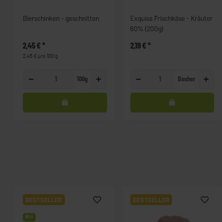
Bierschinken - geschnitten
Exquisa Frischkäse - Kräuter
60% (200g)
2,45 €
*
2,19 €
*
2,45 € pro 100 g
100g
Becher
BESTSELLER
BESTSELLER
Bio