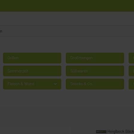
Grillen
Großmengen
Sommerzeit
Süßwaren
Fleisch & Wurst
Snacks & Co.
Heiglbeck Bäck