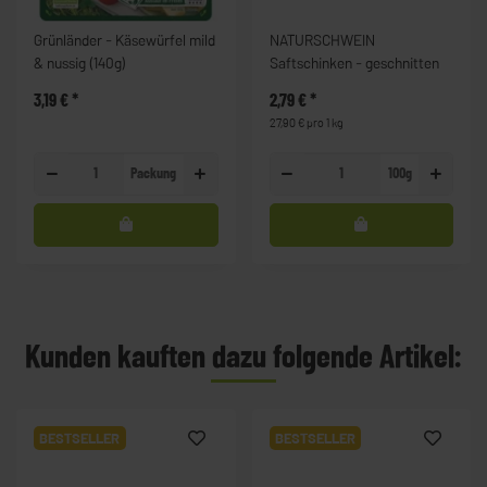
Grünländer - Käsewürfel mild
NATURSCHWEIN
& nussig (140g)
Saftschinken - geschnitten
3,19 €
*
2,79 €
*
27,90 € pro 1 kg
Packung
100g
Kunden kauften dazu folgende Artikel:
BESTSELLER
BESTSELLER