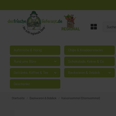
Aufstriche & Honig
Chips & Knabbersnacks
Rund ums Büro
Schokolade, Kekse & Co
Getränke, Kaffee & Tee
Backwaren & Gebäck
Geschenke
Startseite
Backwaren & Gebäck
Kaisersemmel (Sternsemmel)