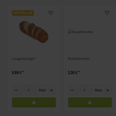
BESTSELLER
Laugenstangerl
Nusshörnchen
0,98 €
*
2,30 €
*
Stück
Stück