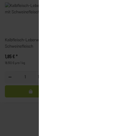
Kalbfleisch-Leberwurst mit
Bierschinken - geschnitten
Schweinefleisch
1,85 €
*
2,45 €
*
18,50 € pro 1 kg
2,45 € pro 100 g
100g
100g