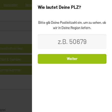
Hersteller
News
Registrieren
Kontakt
Newsletter
Wie lautet Deine PLZ?
Bitte gib Deine Postleitzahl ein, um zu sehen, ob
0
Login
wir in Deine Region liefern.
Haushaltsartikel
Kühlprodukte
Weiter
Obst & Gemüse
Milchprodukte & Käse
Vorratskammer
Cerealien
erei