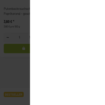
Putenbackrauchschinken mit
Putenwiener (rein Pute +
Paprikarand - geschnitten
Rapsöl) (ca. 50g) zu 4 Stück
verpackt
3,60 €
*
4,50 €
*
3,60 € pro 100 g
2,25 € pro 100 g
100g
Packung
BESTSELLER
BESTSELLER