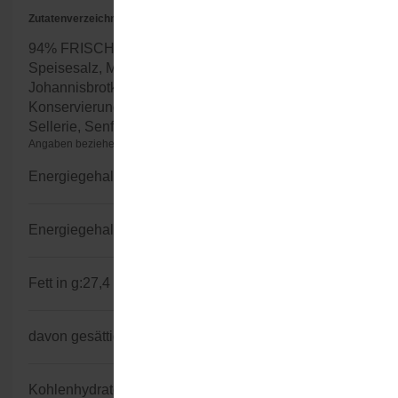
Zutatenverzeichnis
94% FRISCHKÄSE, 3% Schnittlauch, Knoblauch, 
Speisesalz, MILCHEIWEIßERZEUGNIS, Stabilisator: 
Johannisbrotkernmehl, Citrusfaser, 
Konservierungsstoff: Kaliumsorbat. Kann Spuren von 
Sellerie, Senf und Soja enthalten.
Angaben beziehen sich auf 100g nicht zubereitetes Produkt
Energiegehalt kJ:
1.139
Energiegehalt kcal:
276
Fett in g:
27,4
davon gesättigte Fettsäuren in g:
18,1
Kohlenhydratgehalt in g:
2,5