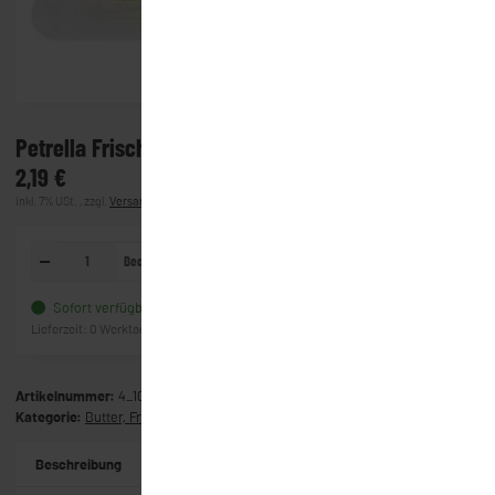
Petrella Frischkäse - Schnittlauch (125g)
2,19 €
inkl. 7% USt. , zzgl.
Versand
(Lieferung)
Becher
In den Warenkorb
Sofort verfügbar
Frage zum Artikel
Lieferzeit:
0 Werktage
(Ausland)
Artikelnummer:
4_1003
Kategorie:
Butter, Frischkäse & Co
Beschreibung