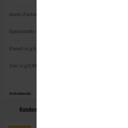
davon Zucker in g:
2,5
Ballaststoffe in g:
1
Eiweiß in g:
4,1
Salz in g:
0,99
Artikeldetails
Kunden kauften dazu folgende Artikel: