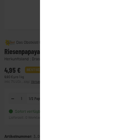
Das Obstkistl GmbH & Co. KG
Riesenpapaya
Herkunftsland : Brasilien/Thailand
4,95 €
BESTSELLER
9,90 € pro 1 kg
inkl. 7% USt. , zzgl.
Versand
(Lieferung)
1/2 Papaya
In den Warenkorb
Sofort verfügbar
Frage zum Artikel
Lieferzeit:
0 Werktage
(Ausland)
Artikelnummer:
3_0096