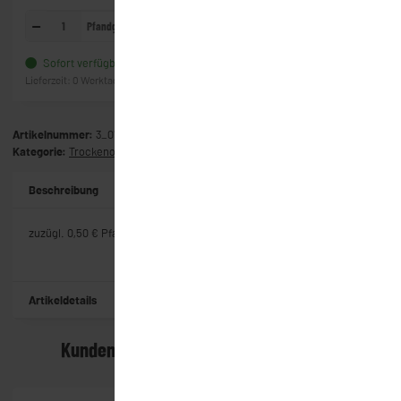
Pfandglas
In den Warenkorb
Sofort verfügbar
Frage zum Artikel
Lieferzeit:
0 Werktage
(Ausland)
Artikelnummer:
3_0153
Kategorie:
Trockenobst & Nüsse
Beschreibung
zuzügl. 0,50 € Pfand
Artikeldetails
Kunden kauften dazu folgende Artikel: