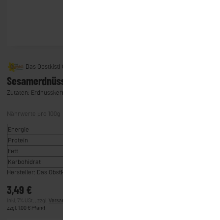
Das Obstkistl GmbH & Co. KG
Sesamerdnüsse (125g) (Meinlieblingsglas)
Zutaten: Erdnusskerne, Zucker, Sesam, Vanille
Nährwerte pro 100g
Energie
531kcal
Protein
15,26%
Fett
32,95%
Karbohidrat
43,95%
Hersteller: Das Obstkistl GmbH & Co. KG, 85101 Lenting
3,49 €
inkl. 7% USt. , zzgl.
Versand
(Lieferung)
zzgl. 1,00 € Pfand