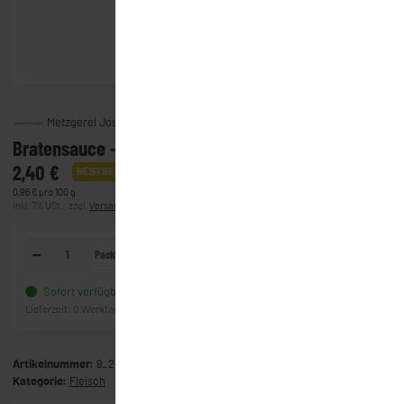
Metzgerei Joseph Huber GmbH & Co. KG
Bratensauce - hausgemacht (250g)
2,40 €
BESTSELLER
0,96 € pro 100 g
inkl. 7% USt. , zzgl.
Versand
(Lieferung)
Packung
In den Warenkorb
Sofort verfügbar
Frage zum Artikel
Lieferzeit:
0 Werktage
(Ausland)
Artikelnummer:
9_2094
Kategorie:
Fleisch