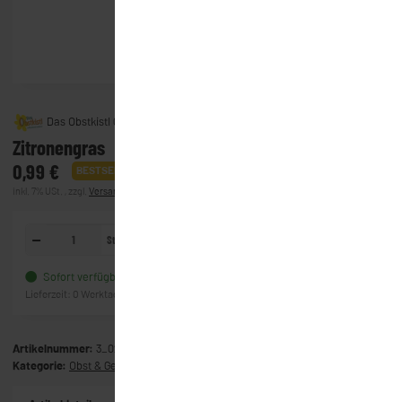
Das Obstkistl GmbH & Co. KG
Zitronengras
0,99 €
BESTSELLER
inkl. 7% USt. , zzgl.
Versand
(Lieferung)
Stück
In den Warenkorb
Sofort verfügbar
Frage zum Artikel
Lieferzeit:
0 Werktage
(Ausland)
Artikelnummer:
3_0289
Kategorie:
Obst & Gemüse