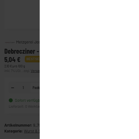
Metzgerei Joseph Huber GmbH & Co. KG
Debrecziner - zu 4 Stück verpackt (ca. 60g/Stück)
5,04 €
BESTSELLER
2,10 € pro 100 g
inkl. 7% USt. , zzgl.
Versand
(Lieferung)
Packung
In den Warenkorb
Sofort verfügbar
Frage zum Artikel
Lieferzeit:
0 Werktage
(Ausland)
Artikelnummer:
9_704
Kategorie:
Wurst & Schinken