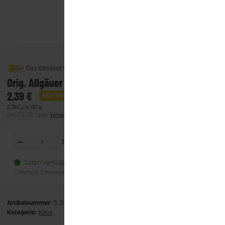
Das Obstkistl GmbH & Co. KG
Orig. Allgäuer Emmentaler
2,39 €
BESTSELLER
2,39 € pro 100 g
inkl. 7% USt. , zzgl.
Versand
(Lieferung)
100g
In den Warenkorb
Sofort verfügbar
Frage zum Artikel
Lieferzeit:
0 Werktage
(Ausland)
Artikelnummer:
3_0560
Kategorie:
Käse